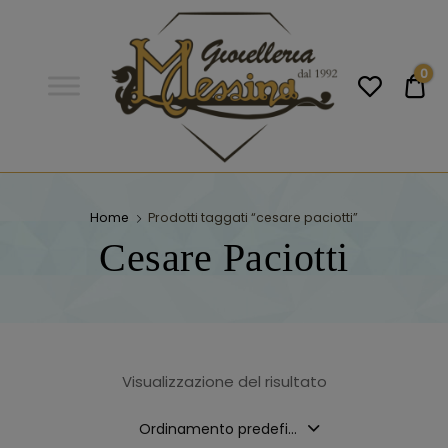
Gioielleria
Messina
Campobello
0
€0
di
Licata
GIOIELLERIA
Orologi e gioielli per uomo e
donna. Acquista online i migliori
Home
Prodotti taggati “cesare paciotti”
MESSINA
marchi.
Cesare Paciotti
CAMPOBELLO DI
LICATA
Visualizzazione del risultato
Ordinamento predefinito