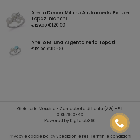
Royal Watch
Anello Donna Miluna Andromeda Perla e
Sector
Topazi bianchi
Smarty2.0
€
120.00
€
129.00
Trussardi
Anello Miluna Argento Perla Topazi
Versus
€
110.00
€
119.00
Gioielleria Messina - Campobello di Licata (AG) - P.I.
01857600843
Powered by Digitalab360
Privacy e cookie policy
Spedizioni e resi
Termini e condizioni