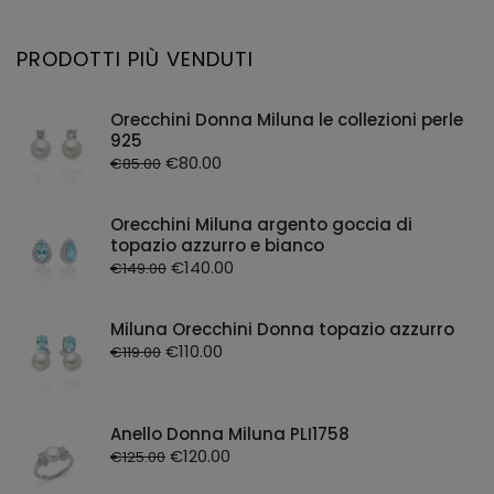
Orologio da tasca donna
Collane perle
Kioto
Orologio da tasca uomo
Orecchini perle
PRODOTTI PIÙ VENDUTI
LiuJo
Orologio quarzo donna
Lorenz
Orologio quarzo uomo
Orecchini Donna Miluna le collezioni perle
Lorenzo Ungari
Smartwatch
925
€
80.00
€
85.00
Luca Barra
Maserati
Orecchini Miluna argento goccia di
Michael Kors
topazio azzurro e bianco
€
140.00
Miluna
€
149.00
Morellato
Miluna Orecchini Donna topazio azzurro
Opsobjects
€
110.00
€
119.00
PGgioielli
Philip Watch
Anello Donna Miluna PLI1758
Philipp Plein
€
120.00
€
125.00
Pinko