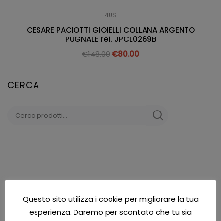
4US
CESARE PACIOTTI GIOIELLI COLLANA ARGENTO
PUGNALE ref. JPCL0269B
€
148.00
€
80.00
CERCA
CATEGORIE PRODOTTO
Questo sito utilizza i cookie per migliorare la tua
Accessori
esperienza. Daremo per scontato che tu sia