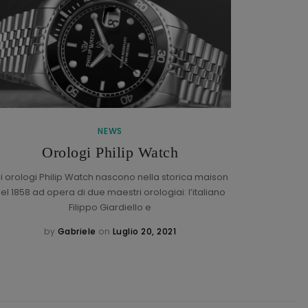
NEWS
Braccial
Orologi Philip Watch
li orologi Philip Watch nascono nella storica maison
el 1858 ad opera di due maestri orologiai: l’italiano
Che cos’
Filippo Giardiello e
braccia
by
Gabriele
on
Luglio 20, 2021