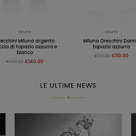
Miluna
Miluna
ecchini Miluna argento
Miluna Orecchini Don
cia di topazio azzurro e
topazio azzurro
bianco
€
119.00
€
110.00
€
149.00
€
140.00
LE ULTIME NEWS