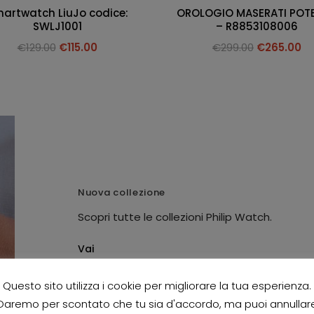
artwatch LiuJo codice:
OROLOGIO MASERATI POT
SWLJ1001
– R8853108006
€
129.00
€
115.00
€
299.00
€
265.00
Nuova collezione
Scopri tutte le collezioni Philip Watch.
Vai
Questo sito utilizza i cookie per migliorare la tua esperienza.
Daremo per scontato che tu sia d'accordo, ma puoi annullar