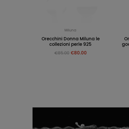
Miluna
Orecchini Donna Miluna le
Or
collezioni perle 925
goc
€
85.00
€
80.00