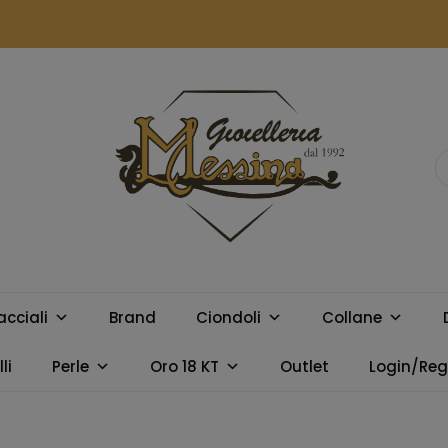
GIOIELLERIA
Orologi e gioielli per uomo e
donna. Acquista online i
MESSINA
migliori marchi.
acciali
Brand
Ciondoli
Collane
CAMPOBELLO
li
Perle
Oro 18 KT
Outlet
Login/Regi
DI LICATA