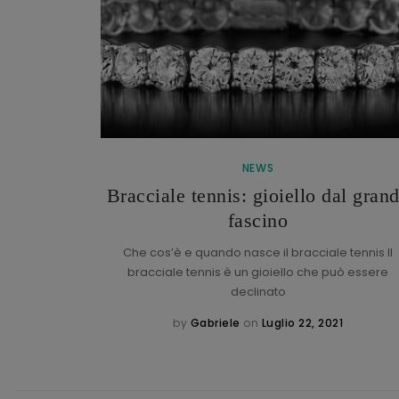
NEWS
Bracciale tennis: gioiello dal gran
h
fascino
torica maison
: l’italiano
Che cos’è e quando nasce il bracciale tennis Il
bracciale tennis è un gioiello che può essere
declinato
1
by
Gabriele
on
Luglio 22, 2021