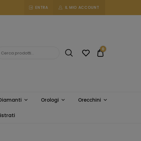
ENTRA
IL MIO ACCOUNT
0
€0.00
Diamanti
Orologi
Orecchini
strati