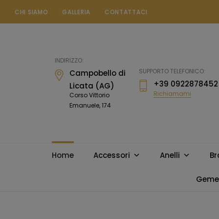
CHI SIAMO
GALLERIA
CONTATTACI
Gioielleria
Messina
Campobello
INDIRIZZO:
di
SUPPORTO TELEFONICO:
Campobello di
Licata
+39 0922878452
Licata (AG)
Richiamami
Corso Vittorio
Emanuele, 174
Home
Accessori
Anelli
Br
Gemel