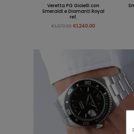
Veretta PG Gioielli con
Sm
Smeraldi e Diamanti Royal
ref.
€
1,370.00
€
1,240.00