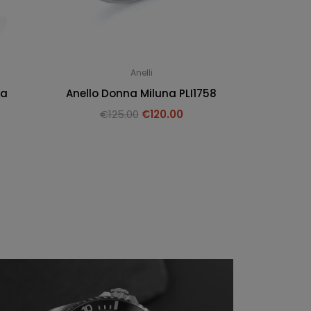
Anelli
na
Anello Donna Miluna PLI1758
€
125.00
€
120.00