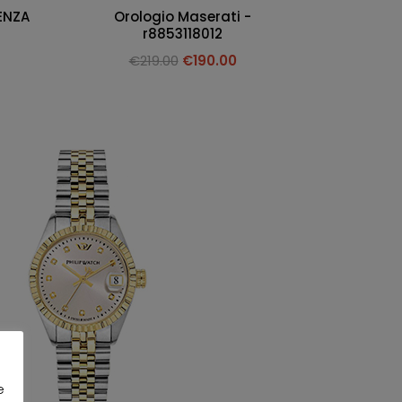
ENZA
Orologio Maserati -
r8853118012
€
219.00
€
190.00
e