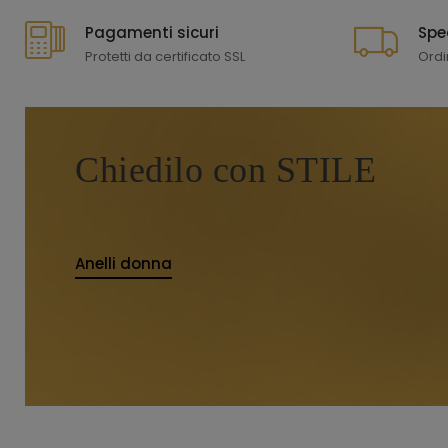
Pagamenti sicuri
Spe
Protetti da certificato SSL
Ordi
Chiedilo con STILE
Anelli donna