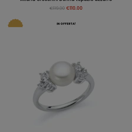
€
119.00
€
110.00
IN OFFERTA!