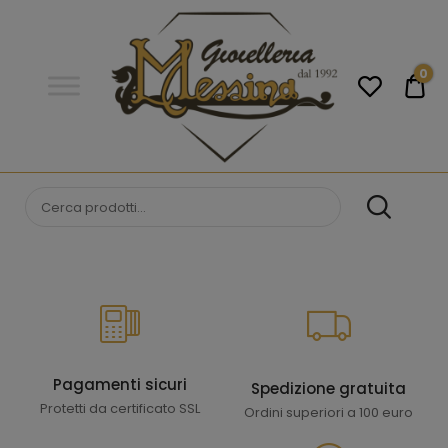
Gioielleria
Messina
Campobello
0
€0
di
Licata
GIOIELLERIA
Orologi e gioielli per uomo e
donna. Acquista online i migliori
MESSINA
marchi.
CAMPOBELLO DI
LICATA
Pagamenti sicuri
Spedizione gratuita
Protetti da certificato SSL
Ordini superiori a 100 euro