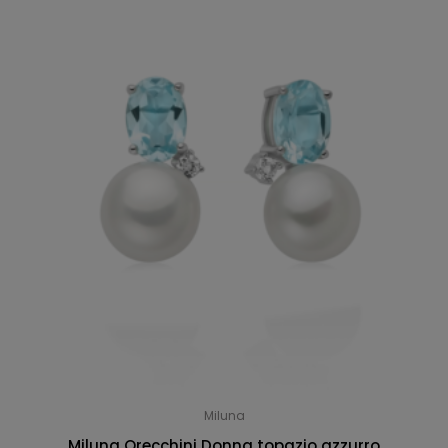
Miluna
Miluna Orecchini Donna topazio azzurro