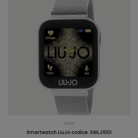
LiuJo
Smartwatch LiuJo codice: SWLJ1001