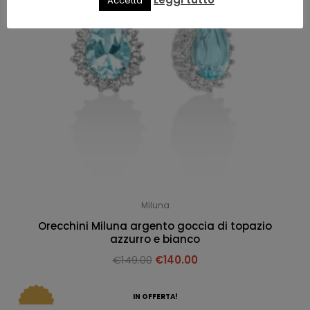
Accetta
Miluna
Orecchini Miluna argento goccia di topazio
azzurro e bianco
€
149.00
€
140.00
IN OFFERTA!