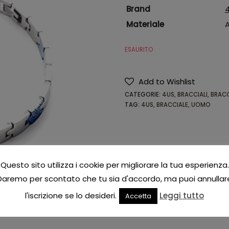
Brand
4
Materiale
A
ESAURITO
Add to Wishlist
CATEGORIE:
4US
,
BRACCIALI
,
BRACC
TAG:
4US
,
BRACCIALE
,
UOMO
Questo sito utilizza i cookie per migliorare la tua esperienza.
Daremo per scontato che tu sia d'accordo, ma puoi annullar
l'iscrizione se lo desideri.
Leggi tutto
Accetta