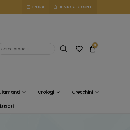
ENTRA
IL MIO ACCOUNT
0
€0.00
Diamanti
Orologi
Orecchini
strati