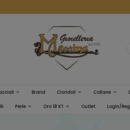
GIOIELLERIA
Orologi e gioielli per uomo e
donna. Acquista online i
MESSINA
migliori marchi.
acciali
Brand
Ciondoli
Collane
CAMPOBELLO
li
Perle
Oro 18 KT
Outlet
Login/Regi
DI LICATA