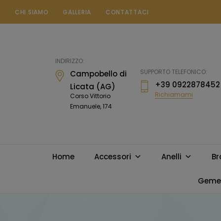
CHI SIAMO
GALLERIA
CONTATTACI
Gioielleria
Messina
Campobello
INDIRIZZO:
di
SUPPORTO TELEFONICO:
Campobello di
Licata
+39 0922878452
Licata (AG)
Richiamami
Corso Vittorio
Emanuele, 174
Home
Accessori
Anelli
Br
Gemel