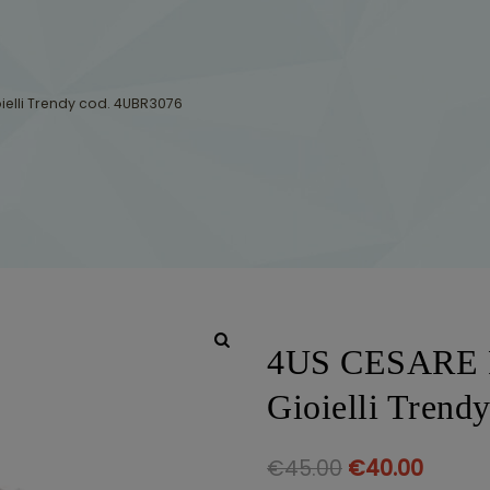
elli Trendy cod. 4UBR3076
4US CESARE P
Gioielli Tren
€
45.00
€
40.00