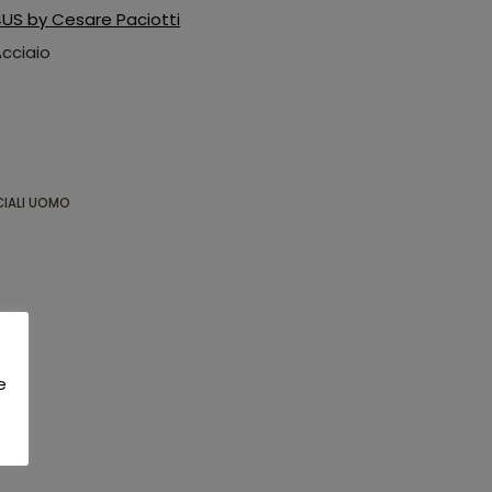
US by Cesare Paciotti
cciaio
IALI UOMO
e