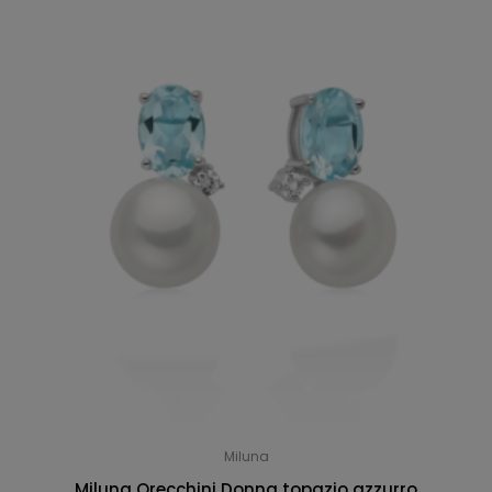
Miluna
Miluna Orecchini Donna topazio azzurro