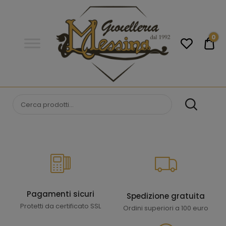
Gioielleria
Messina
Campobello
0
€0
di
Licata
GIOIELLERIA
Orologi e gioielli per uomo e
donna. Acquista online i migliori
MESSINA
marchi.
CAMPOBELLO DI
LICATA
Pagamenti sicuri
Spedizione gratuita
Protetti da certificato SSL
Ordini superiori a 100 euro