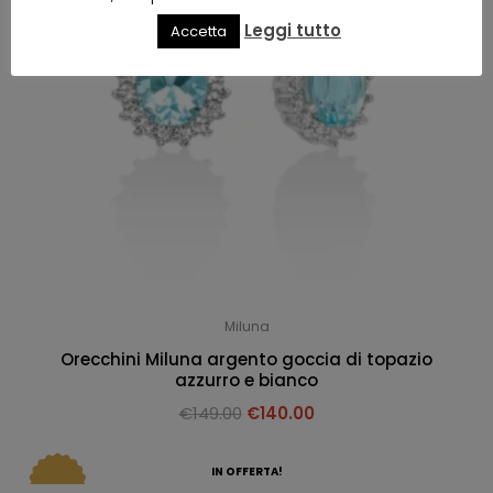
Leggi tutto
Accetta
Miluna
Orecchini Miluna argento goccia di topazio
azzurro e bianco
€
149.00
€
140.00
IN OFFERTA!