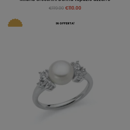
€
119.00
€
110.00
IN OFFERTA!