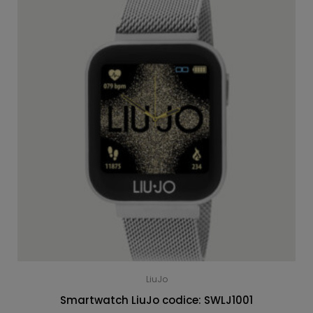
LiuJo
Smartwatch LiuJo codice: SWLJ1001