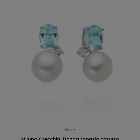
Miluna
Miluna Orecchini Donna topazio azzurro