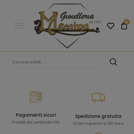
Gioielleria
Messina
Campobello
0
€0
di
Licata
GIOIELLERIA
Orologi e gioielli per uomo e
donna. Acquista online i migliori
MESSINA
marchi.
CAMPOBELLO DI
LICATA
Pagamenti sicuri
Spedizione gratuita
Protetti da certificato SSL
Ordini superiori a 100 euro