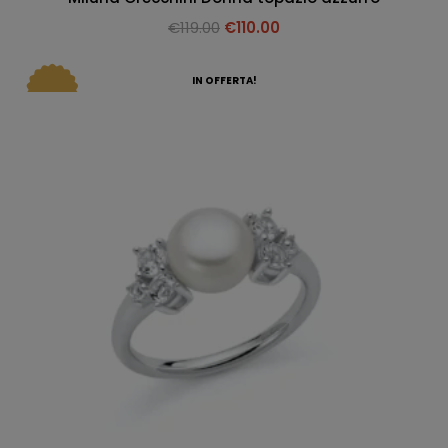
€
119.00
€
110.00
IN OFFERTA!