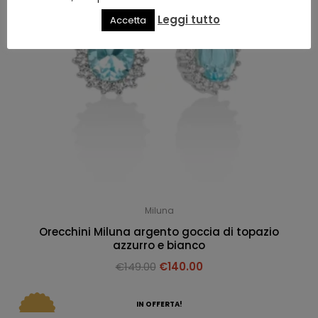
Leggi tutto
Accetta
Miluna
Orecchini Miluna argento goccia di topazio
azzurro e bianco
€
149.00
€
140.00
IN OFFERTA!