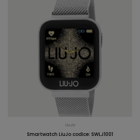
LiuJo
Smartwatch LiuJo codice: SWLJ1001