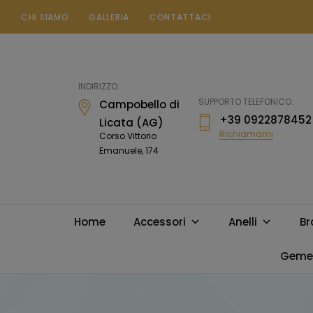
CHI SIAMO
GALLERIA
CONTATTACI
Gioielleria
Messina
Campobello
INDIRIZZO:
di
SUPPORTO TELEFONICO:
Campobello di
Licata
+39 0922878452
Licata (AG)
Richiamami
Corso Vittorio
Emanuele, 174
Home
Accessori
Anelli
Br
Gemel