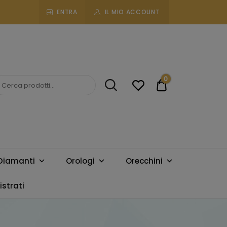
ENTRA
IL MIO ACCOUNT
0
€0.00
Diamanti
Orologi
Orecchini
strati