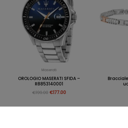
Maserati
OROLOGIO MASERATI SFIDA –
Bracciale
R8853140001
u
€
199.00
€
177.00