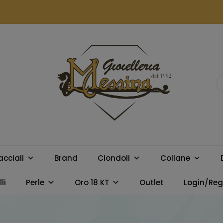
GIOIELLERIA
Orologi e gioielli per uomo e
donna. Acquista online i
MESSINA
migliori marchi.
acciali
Brand
Ciondoli
Collane
CAMPOBELLO
li
Perle
Oro 18 KT
Outlet
Login/Regi
DI LICATA