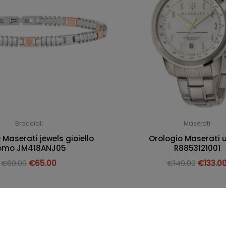
Bracciali
Maserati
 Maserati jewels gioiello
Orologio Maserati
omo JM418ANJ05
R8853121001
€
69.00
€
65.00
€
149.00
€
133.0