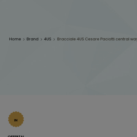
Home
Brand
4US
Bracciale 4US Cesare Paciotti central w
IN
OFFERTA!