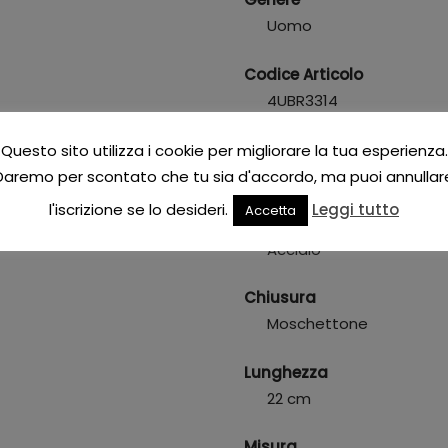
Uomo
Codice Articolo
4UBR3314
Stile
Questo sito utilizza i cookie per migliorare la tua esperienza.
Casual
Daremo per scontato che tu sia d'accordo, ma puoi annullar
l'iscrizione se lo desideri.
Leggi tutto
Accetta
Materiale
Acciaio
Chiusura
Moschettone
Lunghezza
22 cm
Misura