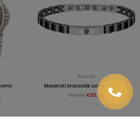
Bracciali
 uomo
Maserati bracciale uomo JMATZ07
€
99.00
€
90.00
0