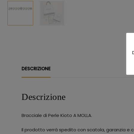
DESCRIZIONE
Descrizione
Bracciale di Perle Kioto A MOLLA.
Il prodotto verrà spedito con scatola, garanzia e ce