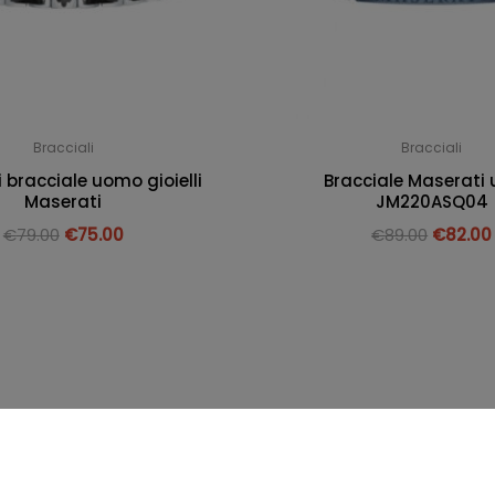
Bracciali
Bracciali
 bracciale uomo gioielli
Bracciale Maserati
Maserati
JM220ASQ04
€
79.00
€
75.00
€
89.00
€
82.00
I. 01857600843
Privacy e cookie policy