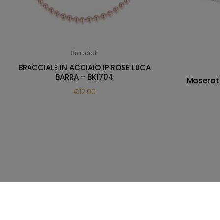
Bracciali
BRACCIALE IN ACCIAIO IP ROSE LUCA
BARRA – BK1704
Maserati
€
12.00
Gioielleria Messina - Campobello di Licata (AG) - P.
Powered by Digitalab360