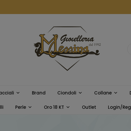
GIOIELLERIA
Orologi e gioielli per uomo e
donna. Acquista online i
MESSINA
migliori marchi.
acciali
Brand
Ciondoli
Collane
CAMPOBELLO
li
Perle
Oro 18 KT
Outlet
Login/Regi
DI LICATA