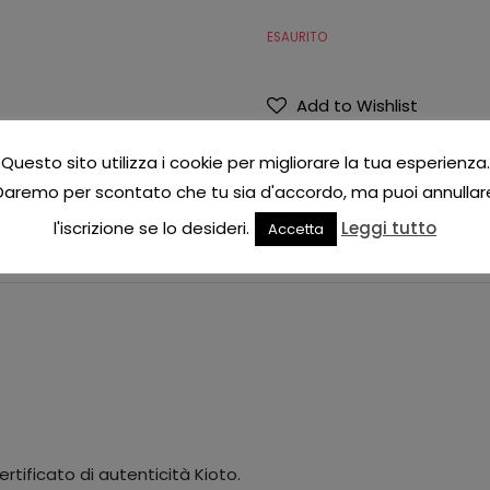
ESAURITO
Add to Wishlist
COD:
241BMOLLA
CATEGORIE:
BRACCIALI PERLE
,
KIOT
Questo sito utilizza i cookie per migliorare la tua esperienza.
TAG:
BRACCIALE
,
PERLE MOLLA KIO
Daremo per scontato che tu sia d'accordo, ma puoi annullar
l'iscrizione se lo desideri.
Leggi tutto
Accetta
rtificato di autenticità Kioto.