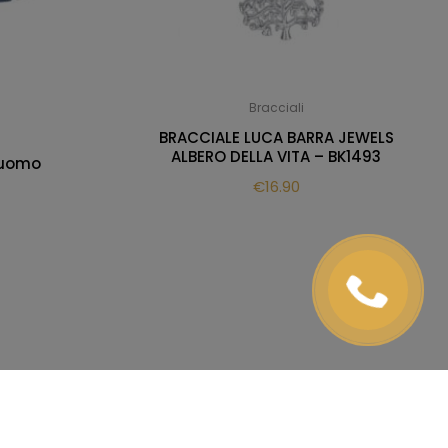
Bracciali
BRACCIALE LUCA BARRA JEWELS
ALBERO DELLA VITA – BK1493
 uomo
€
16.90
Spedizioni e resi
Termini e condizioni