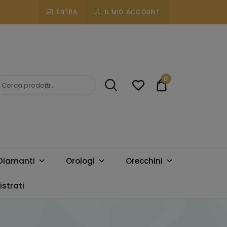
ENTRA
IL MIO ACCOUNT
0
€0.00
Diamanti
Orologi
Orecchini
strati