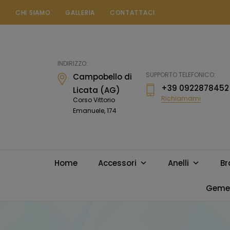
CHI SIAMO
GALLERIA
CONTATTACI
Gioielleria
Messina
Campobello
INDIRIZZO:
di
SUPPORTO TELEFONICO:
Campobello di
Licata
+39 0922878452
Licata (AG)
Richiamami
Corso Vittorio
Emanuele, 174
Home
Accessori
Anelli
Br
Gemel