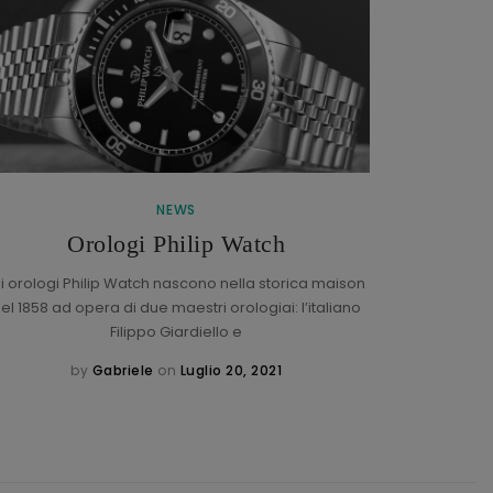
NEWS
Braccial
Orologi Philip Watch
li orologi Philip Watch nascono nella storica maison
el 1858 ad opera di due maestri orologiai: l’italiano
Che cos’
Filippo Giardiello e
braccia
by
Gabriele
on
Luglio 20, 2021