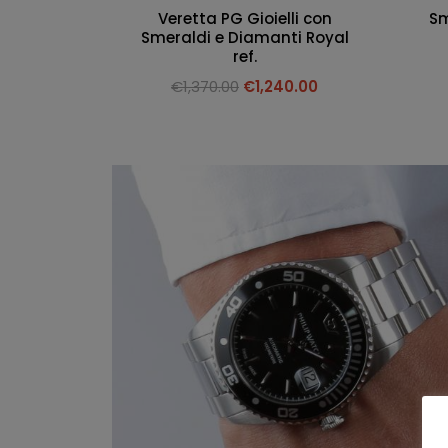
Veretta PG Gioielli con
Sm
Smeraldi e Diamanti Royal
ref.
€
1,370.00
€
1,240.00