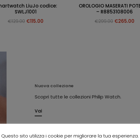
artwatch LiuJo codice:
OROLOGIO MASERATI POT
SWLJ1001
– R8853108006
€
129.00
€
115.00
€
299.00
€
265.00
Nuova collezione
Scopri tutte le collezioni Philip Watch.
Vai
Questo sito utilizza i cookie per migliorare la tua esperienza.