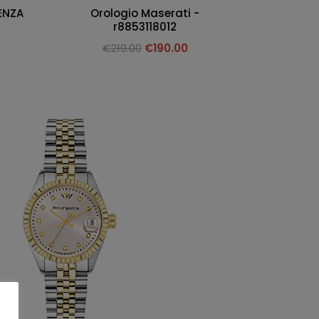
ENZA
Orologio Maserati -
r8853118012
€
219.00
€
190.00