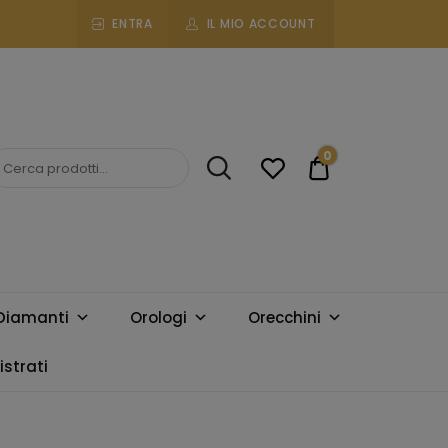
ENTRA
IL MIO ACCOUNT
0
€0.00
Diamanti
Orologi
Orecchini
strati