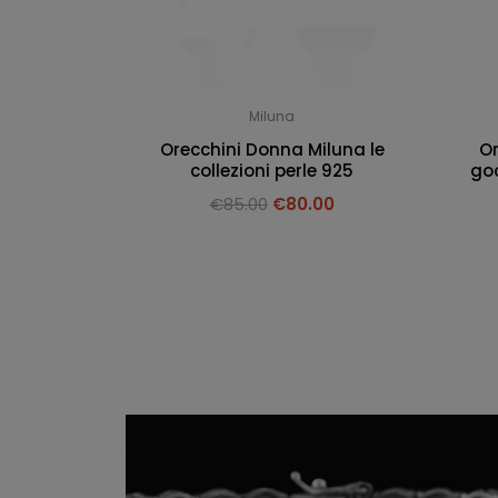
Miluna
Orecchini Donna Miluna le
Or
collezioni perle 925
goc
€
85.00
€
80.00