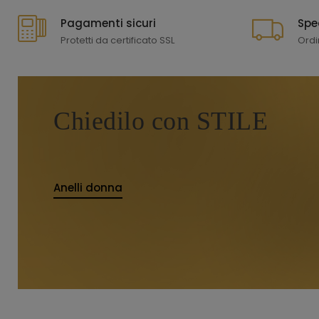
Pagamenti sicuri
Spe
Protetti da certificato SSL
Ordi
Chiedilo con STILE
Anelli donna