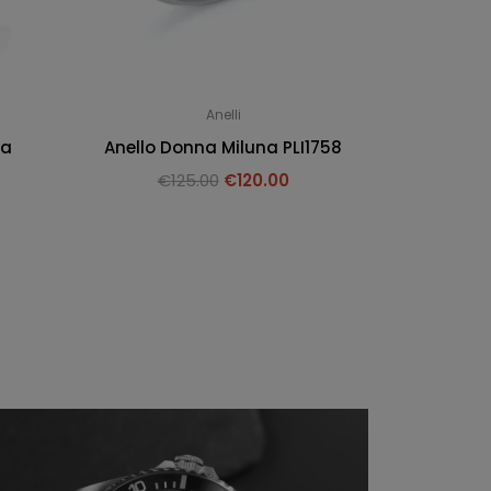
Anelli
na
Anello Donna Miluna PLI1758
€
125.00
€
120.00