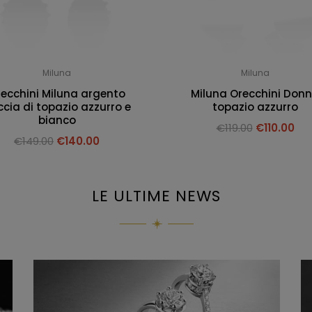
Miluna
Miluna
ecchini Miluna argento
Miluna Orecchini Don
cia di topazio azzurro e
topazio azzurro
bianco
€
119.00
€
110.00
€
149.00
€
140.00
LE ULTIME NEWS