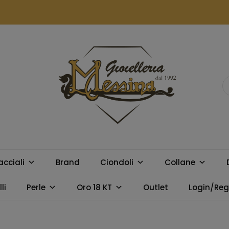
GIOIELLERIA
Orologi e gioielli per uomo e
donna. Acquista online i
MESSINA
migliori marchi.
acciali
Brand
Ciondoli
Collane
CAMPOBELLO
li
Perle
Oro 18 KT
Outlet
Login/Regi
DI LICATA