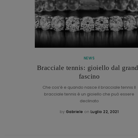
NEWS
Bracciale tennis: gioiello dal gran
h
fascino
torica maison
: l’italiano
Che cos’è e quando nasce il bracciale tennis Il
bracciale tennis è un gioiello che può essere
declinato
1
by
Gabriele
on
Luglio 22, 2021