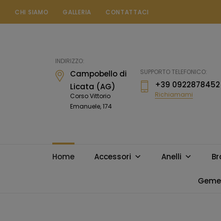
CHI SIAMO
GALLERIA
CONTATTACI
Gioielleria
Messina
Campobello
INDIRIZZO:
di
SUPPORTO TELEFONICO:
Campobello di
Licata
+39 0922878452
Licata (AG)
Richiamami
Corso Vittorio
Emanuele, 174
Home
Accessori
Anelli
Br
Gemel