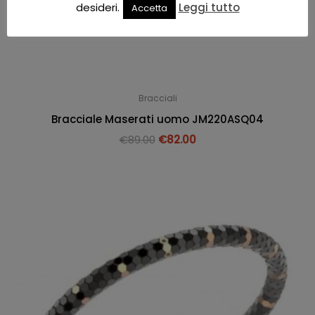
desideri.
Leggi tutto
Accetta
Bracciali
Bracciale Maserati uomo JM220ASQ04
€
89.00
€
82.00