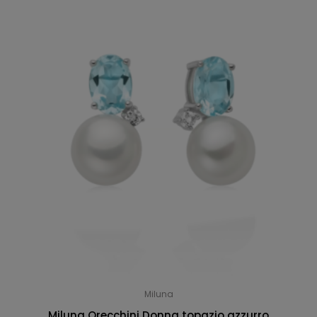
Miluna
Miluna Orecchini Donna topazio azzurro