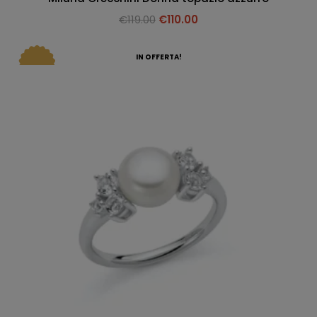
€
119.00
€
110.00
IN OFFERTA!