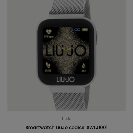
LiuJo
Smartwatch LiuJo codice: SWLJ1001