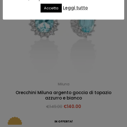
Leggi tutto
Accetta
Miluna
Orecchini Miluna argento goccia di topazio
azzurro e bianco
€
149.00
€
140.00
IN OFFERTA!