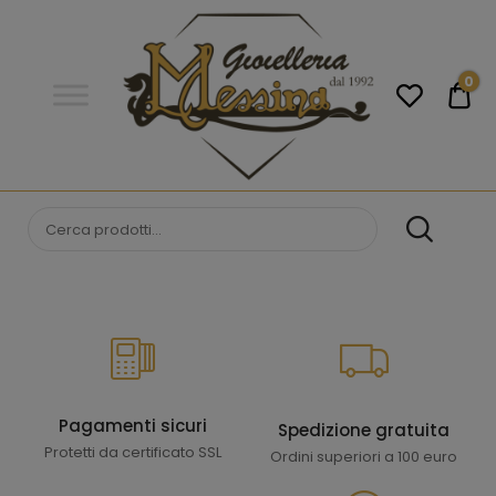
Gioielleria
Messina
Campobello
0
€0
di
Licata
GIOIELLERIA
Orologi e gioielli per uomo e
donna. Acquista online i migliori
MESSINA
marchi.
CAMPOBELLO DI
LICATA
Pagamenti sicuri
Spedizione gratuita
Protetti da certificato SSL
Ordini superiori a 100 euro