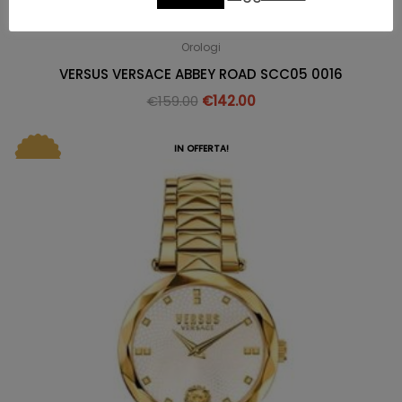
Orologi
VERSUS VERSACE ABBEY ROAD SCC05 0016
€
159.00
€
142.00
IN OFFERTA!