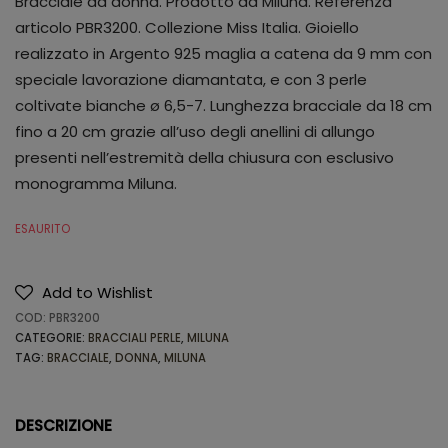
Bracciale da donna. Prodotto da Miluna. Referenza
articolo PBR3200. Collezione Miss Italia. Gioiello
realizzato in Argento 925 maglia a catena da 9 mm con
speciale lavorazione diamantata, e con 3 perle
coltivate bianche ø 6,5-7. Lunghezza bracciale da 18 cm
fino a 20 cm grazie all’uso degli anellini di allungo
presenti nell’estremità della chiusura con esclusivo
monogramma Miluna.
ESAURITO
Add to Wishlist
COD:
PBR3200
CATEGORIE:
BRACCIALI PERLE
,
MILUNA
TAG:
BRACCIALE
,
DONNA
,
MILUNA
DESCRIZIONE