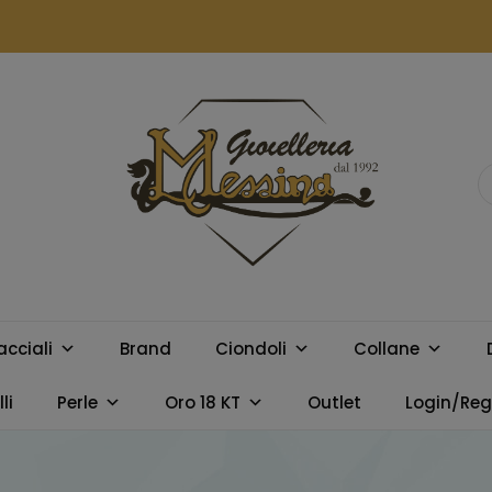
GIOIELLERIA
Orologi e gioielli per uomo e
donna. Acquista online i
MESSINA
migliori marchi.
acciali
Brand
Ciondoli
Collane
CAMPOBELLO
li
Perle
Oro 18 KT
Outlet
Login/Regi
DI LICATA