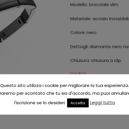
Modello: bracciale slim
Materiale: acciaio inossidab
Colore: nero
Dettagli: diamante nero nat
Chiusura: chiusura a clip
ESAURITO
Questo sito utilizza i cookie per migliorare la tua esperienza.
Add to Wishlist
Daremo per scontato che tu sia d'accordo, ma puoi annullar
CATEGORIE:
BIKKEMBERGS
,
BRACCIA
l'iscrizione se lo desideri.
Leggi tutto
Accetta
TAG:
BIKKEMBERGS
,
BRACCIALE
,
UO