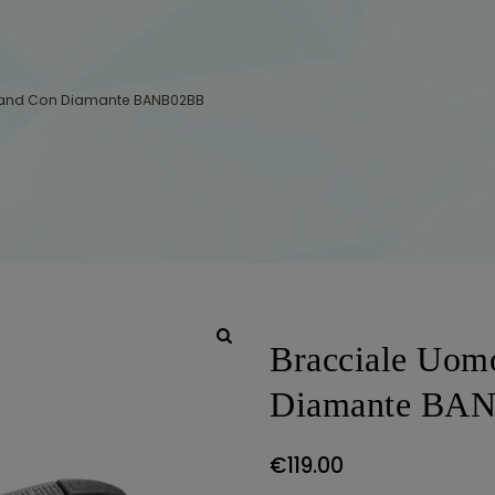
Band Con Diamante BANB02BB
Bracciale Uom
Diamante BA
€
119.00