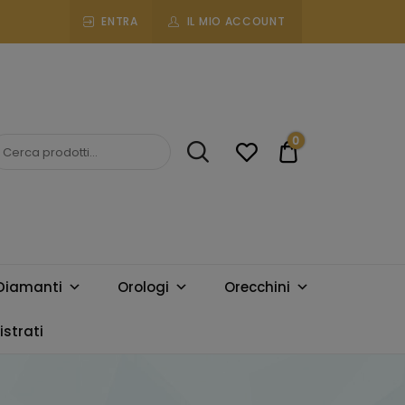
ENTRA
IL MIO ACCOUNT
0
€0.00
Diamanti
Orologi
Orecchini
strati