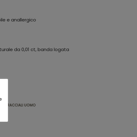
ile e anallergico
urale da 0,01 ct, banda logata
e
LI
,
BRACCIALI UOMO
MO