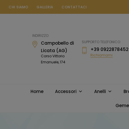
CHI SIAMO
GALLERIA
CONTATTACI
Gioielleria
Messina
Campobello
INDIRIZZO:
di
SUPPORTO TELEFONICO:
Campobello di
Licata
+39 0922878452
Licata (AG)
Richiamami
Corso Vittorio
Emanuele, 174
Home
Accessori
Anelli
Br
Gemel