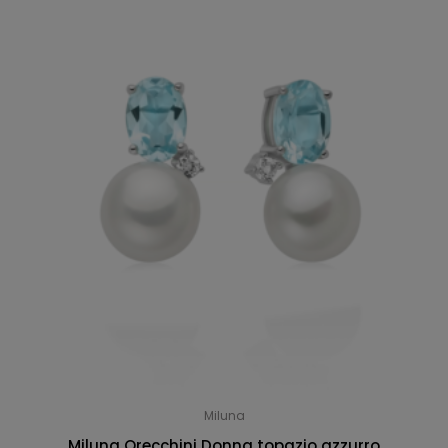
Miluna
Miluna Orecchini Donna topazio azzurro