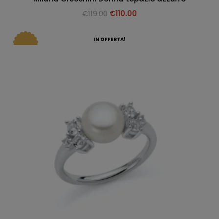
€
119.00
€
110.00
IN OFFERTA!