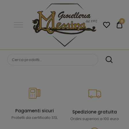
Gioielleria
Messina
Campobello
0
€0
di
Licata
GIOIELLERIA
Orologi e gioielli per uomo e
donna. Acquista online i migliori
MESSINA
marchi.
CAMPOBELLO DI
LICATA
Pagamenti sicuri
Spedizione gratuita
Protetti da certificato SSL
Ordini superiori a 100 euro