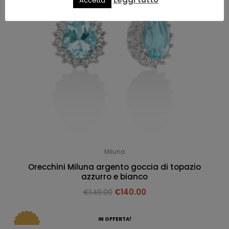
Accetta
Miluna
Orecchini Miluna argento goccia di topazio
azzurro e bianco
€
149.00
€
140.00
IN OFFERTA!