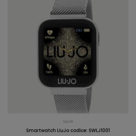
LiuJo
Smartwatch LiuJo codice: SWLJ1001