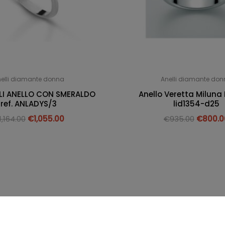
elli diamante donna
Anelli diamante do
LLI ANELLO CON SMERALDO
Anello Veretta Miluna B
ref. ANLADYS/3
lid1354-d25
1,164.00
€
1,055.00
€
935.00
€
800.0
I. 01857600843
Privacy e cookie policy