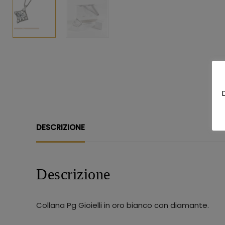
DESCRIZIONE
Descrizione
Collana Pg Gioielli in oro bianco con diamante.