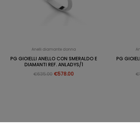
Anelli diamante donna
An
PG GIOIELLI ANELLO CON SMERALDO E
PG GIOIE
DIAMANTI REF. ANLADYS/1
€
635.00
€
578.00
€
Gioielleria Messina - Campobello di Licata (AG) - P.