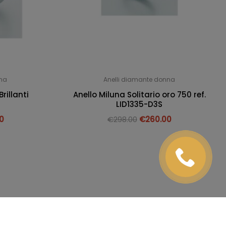
nna
Anelli diamante donna
rillanti
Anello Miluna Solitario oro 750 ref.
LID1335-D3S
0
€
298.00
€
260.00
Spedizioni e resi
Termini e condizioni