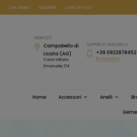
CHI SIAMO
GALLERIA
CONTATTACI
Gioielleria
Messina
Campobello
INDIRIZZO:
di
SUPPORTO TELEFONICO:
Campobello di
Licata
+39 0922878452
Licata (AG)
Richiamami
Corso Vittorio
Emanuele, 174
Home
Accessori
Anelli
Br
Gemel