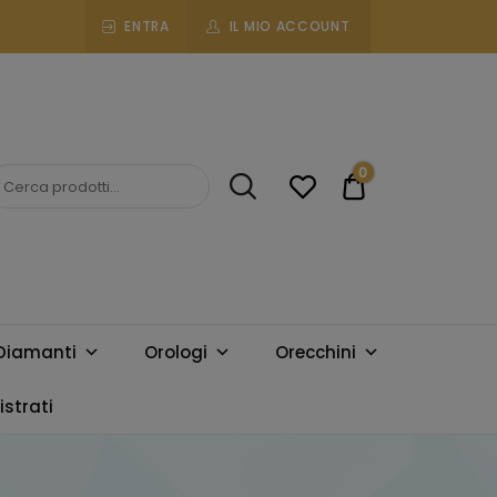
ENTRA
IL MIO ACCOUNT
0
€0.00
Diamanti
Orologi
Orecchini
strati