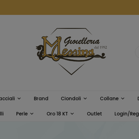
GIOIELLERIA
Orologi e gioielli per uomo e
donna. Acquista online i
MESSINA
migliori marchi.
acciali
Brand
Ciondoli
Collane
CAMPOBELLO
li
Perle
Oro 18 KT
Outlet
Login/Regi
DI LICATA