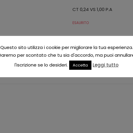
CT 0,24 VS 1,00 P.A
ESAURITO
Add to Wishlist
Questo sito utilizza i cookie per migliorare la tua esperienza.
CATEGORIE:
COLLANE DIAMANTE D
Daremo per scontato che tu sia d'accordo, ma puoi annullar
TAG:
COLLANA
,
DIAMANTE
,
ORO
,
PG
l'iscrizione se lo desideri.
Leggi tutto
Accetta