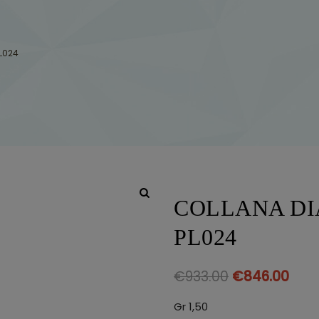
L024
COLLANA DI
PL024
€
933.00
€
846.00
Gr 1,50