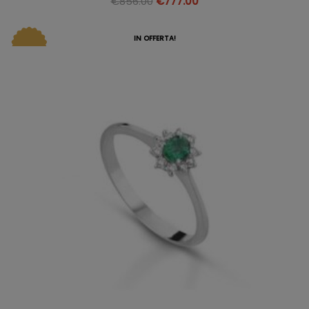
€
856.00
€
777.00
IN OFFERTA!