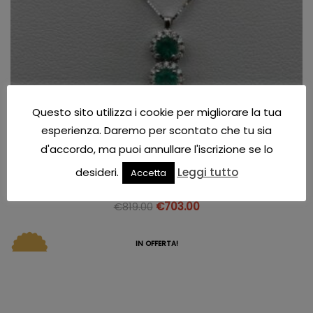
Questo sito utilizza i cookie per migliorare la tua
esperienza. Daremo per scontato che tu sia
d'accordo, ma puoi annullare l'iscrizione se lo
Diamante donna
desideri.
Leggi tutto
Accetta
Collana Smeraldi PG Gioielli CIOTTANGOS 1
€
819.00
€
703.00
IN OFFERTA!