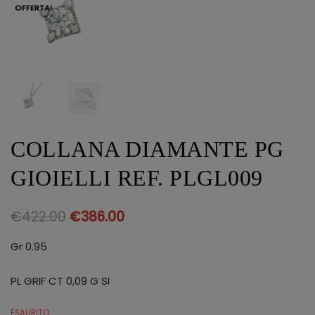
OFFERTA!
COLLANA DIAMANTE PG
GIOIELLI REF. PLGL009
€
422.00
€
386.00
Gr 0.95
PL GRIF CT 0,09 G SI
ESAURITO