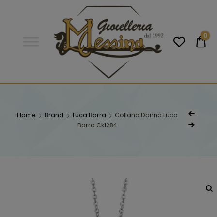
Gioielleria
Messina
Campobello
0
€0
di
Licata
GIOIELLERIA
Orologi e gioielli per uomo e
donna. Acquista online i migliori
MESSINA
marchi.
Home
Brand
Luca Barra
Collana Donna Luca
Barra Ck1284
CAMPOBELLO DI
LICATA