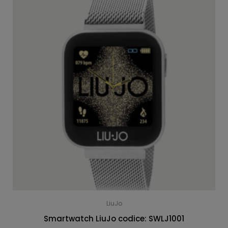
LiuJo
Smartwatch LiuJo codice: SWLJ1001