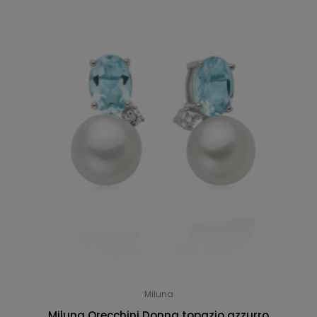
Miluna
Miluna Orecchini Donna topazio azzurro