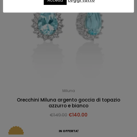
Accetta
Miluna
Orecchini Miluna argento goccia di topazio
azzurro e bianco
€
149.00
€
140.00
IN OFFERTA!