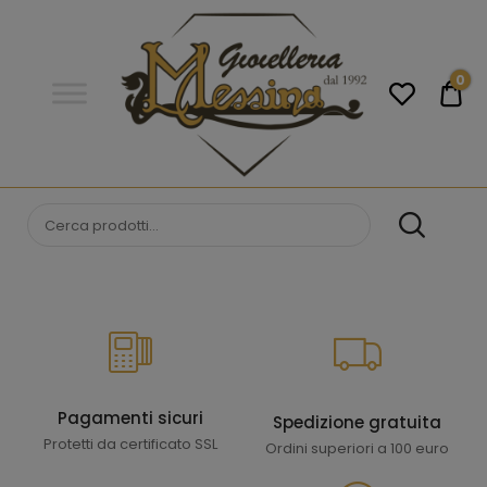
Gioielleria
Messina
Campobello
0
€0
di
Licata
GIOIELLERIA
Orologi e gioielli per uomo e
donna. Acquista online i migliori
MESSINA
marchi.
CAMPOBELLO DI
LICATA
Pagamenti sicuri
Spedizione gratuita
Protetti da certificato SSL
Ordini superiori a 100 euro