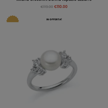
€
119.00
€
110.00
IN OFFERTA!