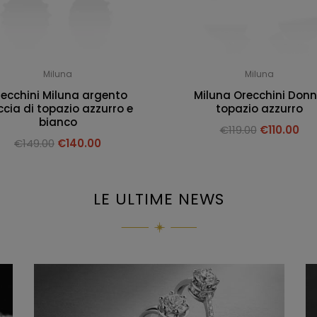
Miluna
Miluna
ecchini Miluna argento
Miluna Orecchini Don
cia di topazio azzurro e
topazio azzurro
bianco
€
119.00
€
110.00
€
149.00
€
140.00
LE ULTIME NEWS