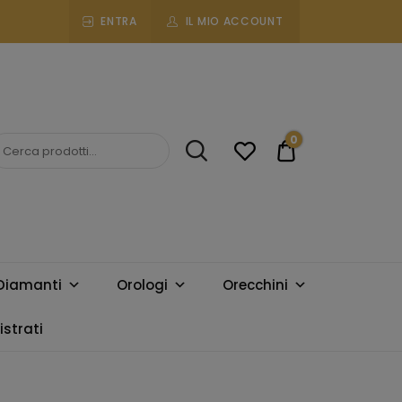
ENTRA
IL MIO ACCOUNT
0
€0.00
Diamanti
Orologi
Orecchini
strati