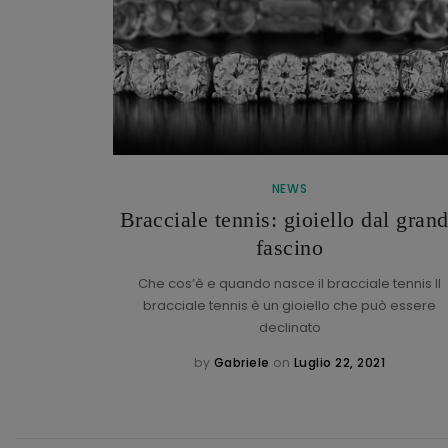
NEWS
Bracciale tennis: gioiello dal gran
h
fascino
torica maison
: l’italiano
Che cos’è e quando nasce il bracciale tennis Il
bracciale tennis è un gioiello che può essere
declinato
1
by
Gabriele
on
Luglio 22, 2021