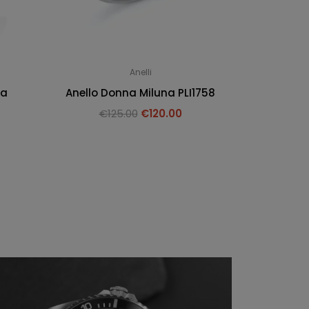
Anelli
na
Anello Donna Miluna PLI1758
€
125.00
€
120.00