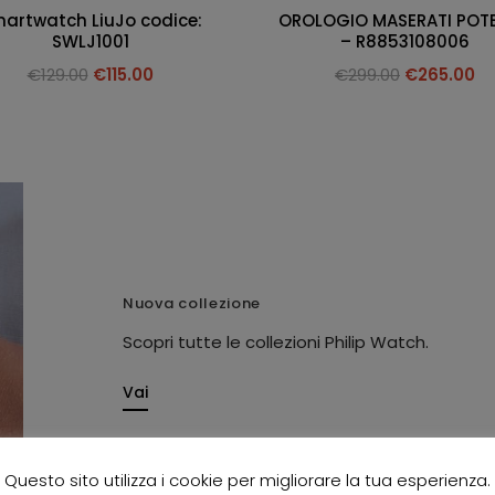
artwatch LiuJo codice:
OROLOGIO MASERATI POT
SWLJ1001
– R8853108006
€
129.00
€
115.00
€
299.00
€
265.00
Nuova collezione
Scopri tutte le collezioni Philip Watch.
Vai
Questo sito utilizza i cookie per migliorare la tua esperienza.