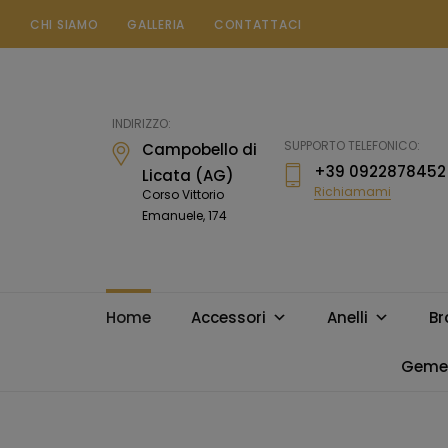
CHI SIAMO
GALLERIA
CONTATTACI
Gioielleria
Messina
Campobello
INDIRIZZO:
di
SUPPORTO TELEFONICO:
Campobello di
Licata
+39 0922878452
Licata (AG)
Richiamami
Corso Vittorio
Emanuele, 174
Home
Accessori
Anelli
Br
Gemel