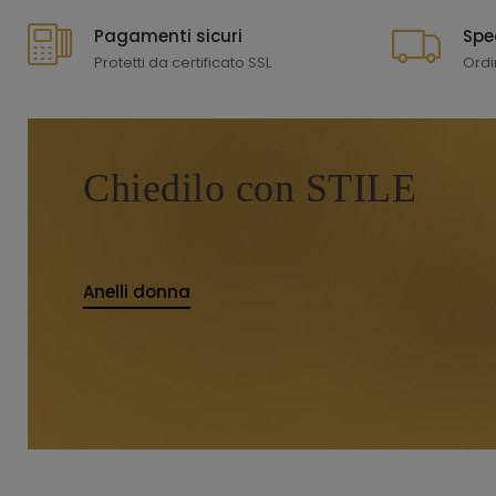
Pagamenti sicuri
Spe
Protetti da certificato SSL
Ordi
Chiedilo con STILE
Anelli donna