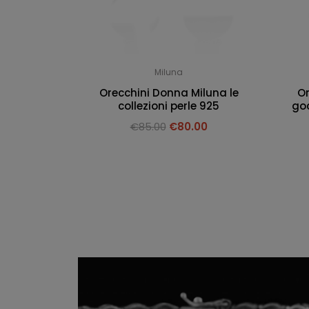
Miluna
Orecchini Donna Miluna le
Or
collezioni perle 925
goc
€
85.00
€
80.00