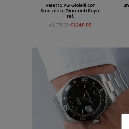
Veretta PG Gioielli con
Sm
Smeraldi e Diamanti Royal
ref.
€
1,370.00
€
1,240.00