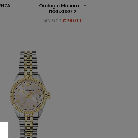
ENZA
Orologio Maserati -
r8853118012
€
219.00
€
190.00