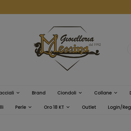
GIOIELLERIA
Orologi e gioielli per uomo e
donna. Acquista online i
MESSINA
migliori marchi.
acciali
Brand
Ciondoli
Collane
CAMPOBELLO
li
Perle
Oro 18 KT
Outlet
Login/Regi
DI LICATA