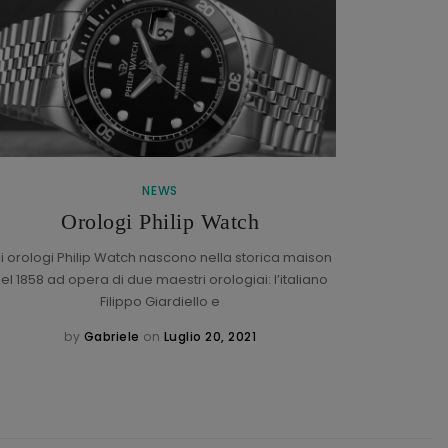
NEWS
Braccial
Orologi Philip Watch
li orologi Philip Watch nascono nella storica maison
el 1858 ad opera di due maestri orologiai: l’italiano
Che cos’
Filippo Giardiello e
braccia
by
Gabriele
on
Luglio 20, 2021