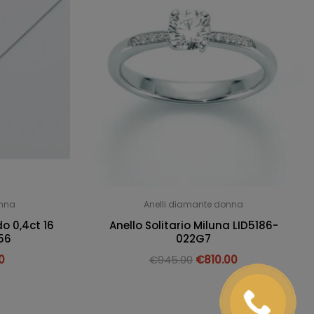
onna
Anelli diamante donna
o 0,4ct 16
Anello Solitario Miluna LID5186-
56
022G7
0
€
945.00
€
810.00