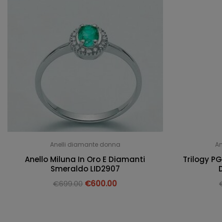
Anelli diamante donna
An
Anello Miluna In Oro E Diamanti
Trilogy PG
Smeraldo LID2907
€
699.00
€
600.00