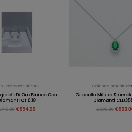
elli diamante donna
Collane diamante d
gioielli Di Oro Bianco Con
Girocollo Miluna Smerald
Diamanti Ct 0,18
Diamanti CLD35
€
719.00
€
654.00
€
699.00
€
600.0