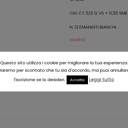
CIO CT 0,12 G VS + 0,35 SME
N. 12 DIAMANTI BIANCHI
ESAURITO
Add to Wishlist
Questo sito utilizza i cookie per migliorare la tua esperienza.
COD:
CIOLADYS/2
Daremo per scontato che tu sia d'accordo, ma puoi annullar
CATEGORIE:
COLLANE DIAMANTE D
TAG:
COLLANA
,
DIAMANTI
,
PG
,
SME
l'iscrizione se lo desideri.
Leggi tutto
Accetta