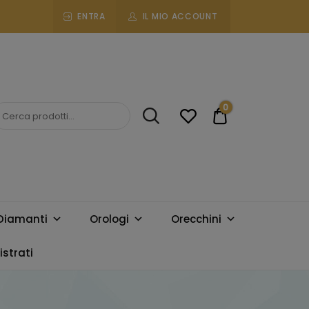
ENTRA
IL MIO ACCOUNT
0
€0.00
Diamanti
Orologi
Orecchini
strati