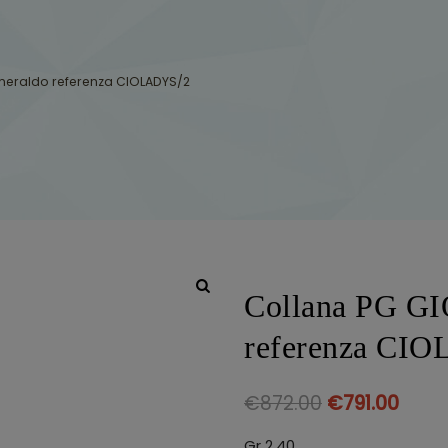
Smeraldo referenza CIOLADYS/2
Collana PG GI
referenza CI
€
872.00
€
791.00
Gr 2,40