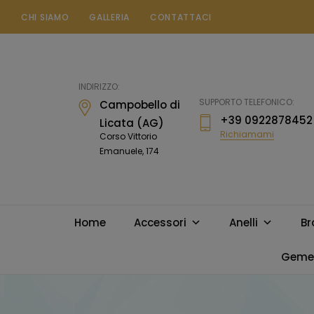
CHI SIAMO
GALLERIA
CONTATTACI
Gioielleria
Messina
Campobello
INDIRIZZO:
di
SUPPORTO TELEFONICO:
Campobello di
Licata
+39 0922878452
Licata (AG)
Richiamami
Corso Vittorio
Emanuele, 174
Home
Accessori
Anelli
Br
Gemel