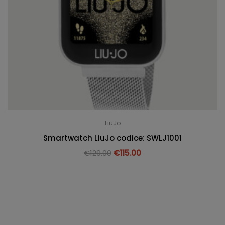
LiuJo
Smartwatch LiuJo codice: SWLJ1001
€
129.00
€
115.00