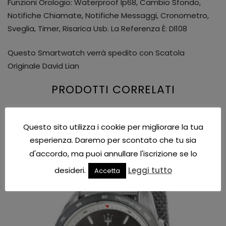
Funzioni Orologio: Waterproof Ip68, Cambio Sfondo,
Notifiche Chiamate, Notifiche Messaggi, Cronometro,
Sveglia, Timer, Risarica Usb. La Referenza È: Dl108
Questo Smartwatch verrà spedito con Scatola
Originale David Lian
PRODOTTI CORRELATI
Questo sito utilizza i cookie per migliorare la tua
esperienza. Daremo per scontato che tu sia
IN OFFERTA!
d'accordo, ma puoi annullare l'iscrizione se lo
desideri.
Leggi tutto
Accetta