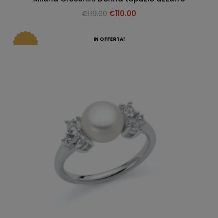
€
119.00
€
110.00
IN OFFERTA!