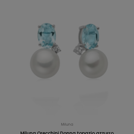
Miluna
Miluna Orecchini Donna topazio azzurro