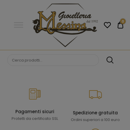
Gioielleria
Messina
Campobello
0
€0
di
Licata
GIOIELLERIA
Orologi e gioielli per uomo e
donna. Acquista online i migliori
MESSINA
marchi.
CAMPOBELLO DI
LICATA
Pagamenti sicuri
Spedizione gratuita
Protetti da certificato SSL
Ordini superiori a 100 euro