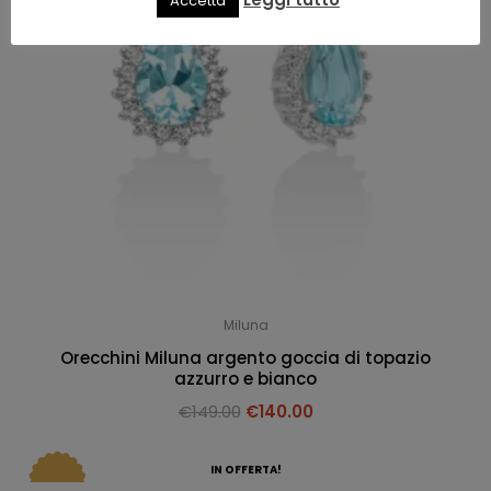
Accetta
Miluna
Orecchini Miluna argento goccia di topazio
azzurro e bianco
€
149.00
€
140.00
IN OFFERTA!