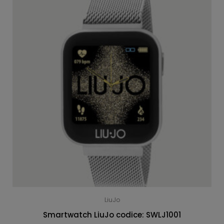
LiuJo
Smartwatch LiuJo codice: SWLJ1001