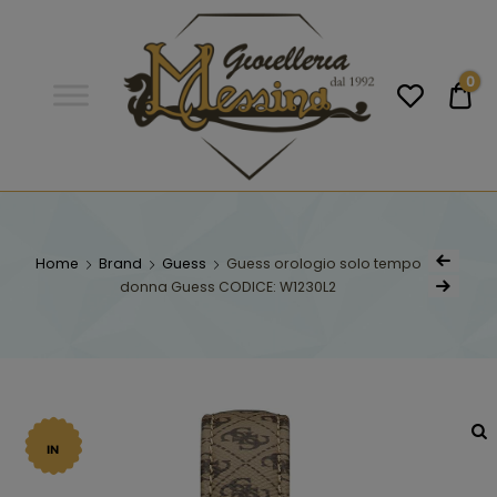
Gioielleria
Messina
Campobello
0
€0
di
Licata
GIOIELLERIA
Orologi e gioielli per uomo e
donna. Acquista online i migliori
MESSINA
marchi.
Home
Brand
Guess
Guess orologio solo tempo
donna Guess CODICE: W1230L2
CAMPOBELLO DI
LICATA
IN