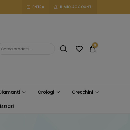
ENTRA
IL MIO ACCOUNT
0
€0.00
Diamanti
Orologi
Orecchini
strati