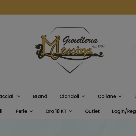
GIOIELLERIA
Orologi e gioielli per uomo e
donna. Acquista online i
MESSINA
migliori marchi.
acciali
Brand
Ciondoli
Collane
CAMPOBELLO
li
Perle
Oro 18 KT
Outlet
Login/Regi
DI LICATA