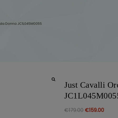
e da Donna JC1L045M0055
Just Cavalli O
JC1L045M005
€
179.00
€
159.00