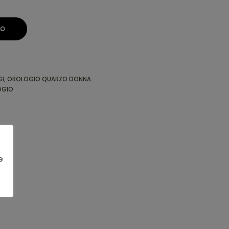
LO
GI
,
OROLOGIO QUARZO DONNA
OGIO
e