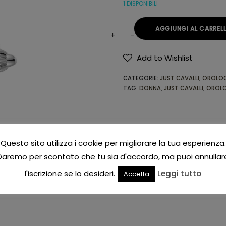
1 DISPONIBILI
AGGIUNGI AL CARREL
Add to Wishlist
Alternative:
CATEGORIE:
JUST CAVALLI
,
OROLO
TAG:
DONNA
,
JUST CAVALLI
,
OROL
Questo sito utilizza i cookie per migliorare la tua esperienza.
Daremo per scontato che tu sia d'accordo, ma puoi annullar
l'iscrizione se lo desideri.
Leggi tutto
Accetta