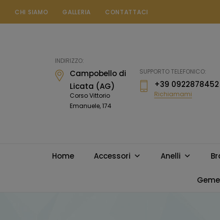
CHI SIAMO
GALLERIA
CONTATTACI
Gioielleria
Messina
Campobello
INDIRIZZO:
di
SUPPORTO TELEFONICO:
Campobello di
Licata
+39 0922878452
Licata (AG)
Richiamami
Corso Vittorio
Emanuele, 174
Home
Accessori
Anelli
Br
Gemel