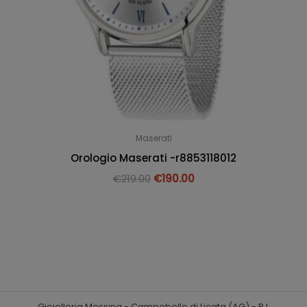
Maserati
Orologio Maserati -r8853118012
€
219.00
€
190.00
Gioielleria Messina - Campobello di Licata (AG) - P.I.