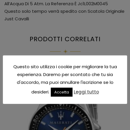
All’Acqua Di 5 Atm. La Referenza È Jc1L002M0045
Questo solo tempo verrà spedito con Scatola Originale
Just Cavalli
PRODOTTI CORRELATI
Questo sito utilizza i cookie per migliorare la tua
IN OFFERTA!
esperienza. Daremo per scontato che tu sia
d'accordo, ma puoi annullare l'iscrizione se lo
desideri.
Leggi tutto
Accetta