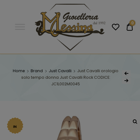
Gioielleria
Messina
Campobello
0
€0
di
Licata
GIOIELLERIA
Orologi e gioielli per uomo e
donna. Acquista online i migliori
Home
Brand
Just Cavalli
Just Cavalli orologio
MESSINA
marchi.
solo tempo donna Just Cavalli Rock CODICE:
JC1L002M0045
CAMPOBELLO DI
LICATA
IN