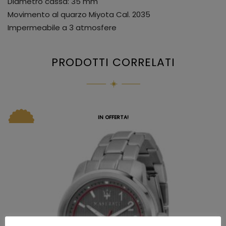
Diametro cassa: 35 mm
Movimento al quarzo Miyota Cal. 2035
Impermeabile a 3 atmosfere
PRODOTTI CORRELATI
IN OFFERTA!