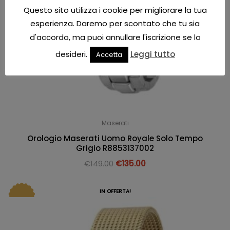
Questo sito utilizza i cookie per migliorare la tua
esperienza. Daremo per scontato che tu sia
d'accordo, ma puoi annullare l'iscrizione se lo
desideri.
Leggi tutto
Accetta
Maserati
Orologio Maserati Uomo Royale Solo Tempo
Grigio R8853137002
€
149.00
€
135.00
IN OFFERTA!