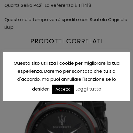
Quartz Seiko Pc21. La Referenza È Tlj1418
Questo solo tempo verrà spedito con Scatola Originale
Liujo
PRODOTTI CORRELATI
Questo sito utilizza i cookie per migliorare la tua
esperienza. Daremo per scontato che tu sia
IN OFFERTA!
d'accordo, ma puoi annullare l'iscrizione se lo
desideri.
Leggi tutto
Accetta