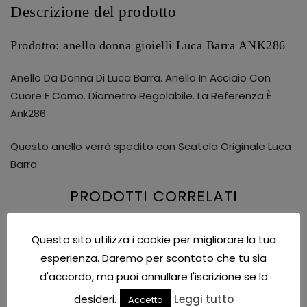
Descrizione del prodotto
Prodotto: anello donna gioielli Luca Barra ANK286
Anello Da Donna Di Luca Barra. Anello In Acciaio Con
Cuore E Corno. Diametro Regolabile. La Referenza È
Ank286
Questo anello verrà spedito con Scatola Originale Luca
Barra
PRODOTTI CORRELATI
Questo sito utilizza i cookie per migliorare la tua
esperienza. Daremo per scontato che tu sia
d'accordo, ma puoi annullare l'iscrizione se lo
desideri.
Leggi tutto
Accetta