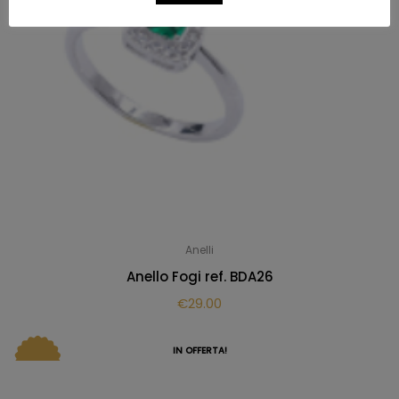
Anelli
Anello Fogi ref. BDA26
€
29.00
IN OFFERTA!