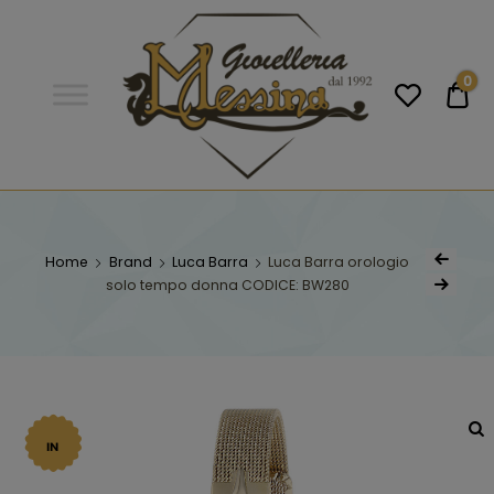
Gioielleria
Messina
Campobello
0
€0
di
Licata
GIOIELLERIA
Orologi e gioielli per uomo e
donna. Acquista online i migliori
MESSINA
marchi.
Home
Brand
Luca Barra
Luca Barra orologio
solo tempo donna CODICE: BW280
CAMPOBELLO DI
LICATA
IN