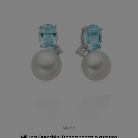
Miluna
Miluna Orecchini Donna topazio azzurro