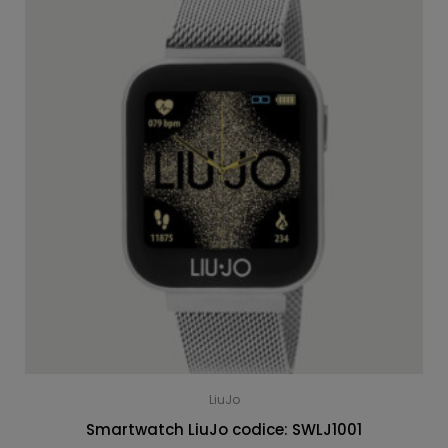
LiuJo
Smartwatch LiuJo codice: SWLJ1001