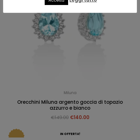
Accetta
Miluna
Orecchini Miluna argento goccia di topazio
azzurro e bianco
€
149.00
€
140.00
IN OFFERTA!