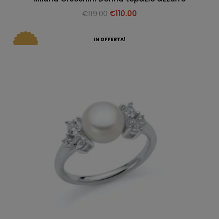
€
119.00
€
110.00
IN OFFERTA!