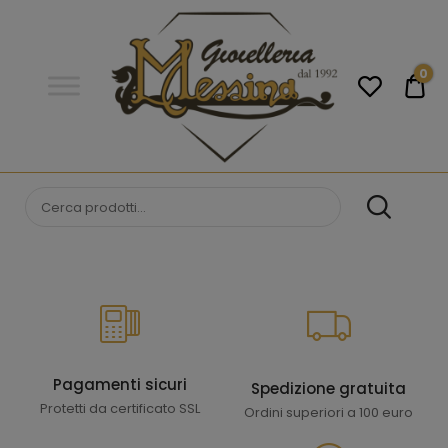
Gioielleria
Messina
Campobello
0
€0
di
Licata
GIOIELLERIA
Orologi e gioielli per uomo e
donna. Acquista online i migliori
MESSINA
marchi.
CAMPOBELLO DI
LICATA
Pagamenti sicuri
Spedizione gratuita
Protetti da certificato SSL
Ordini superiori a 100 euro