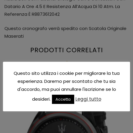
Datario A Ore 4.5 E Resistenza All’Acqua Di 10 Atm. La
Referenza È R8873612042
Questo cronografo verrà spedito con Scatola Originale
Maserati
PRODOTTI CORRELATI
Questo sito utilizza i cookie per migliorare la tua
esperienza. Daremo per scontato che tu sia
IN OFFERTA!
d'accordo, ma puoi annullare l'iscrizione se lo
desideri.
Leggi tutto
Accetta