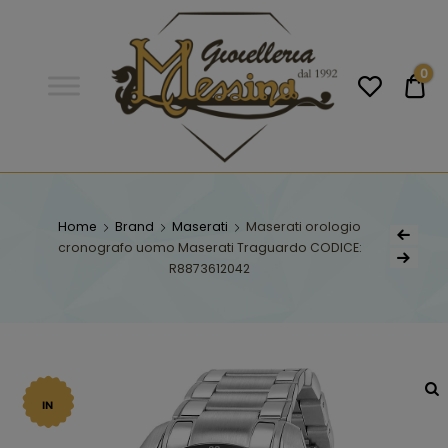
Gioielleria
Messina
Campobello
0
€0
di
Licata
GIOIELLERIA
Orologi e gioielli per uomo e
donna. Acquista online i migliori
Home
Brand
Maserati
Maserati orologio
MESSINA
marchi.
cronografo uomo Maserati Traguardo CODICE:
R8873612042
CAMPOBELLO DI
LICATA
IN