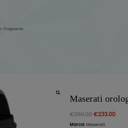
mo-Traguardo
Maserati orolo
€
269.00
€
233.00
Marca:
Maserati