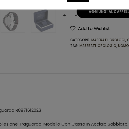
AGGIUNGI AL CARREL
Add to Wishlist
Alternative:
CATEGORIE:
MASERATI
,
OROLOGI
,
TAG:
MASERATI
,
OROLOGIO
,
UOMO
guardo R8871612023
lezione Traguardo. Modello Con Cassa In Acciaio Sabbiato, 