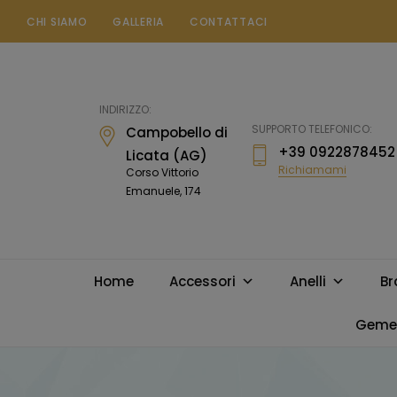
CHI SIAMO
GALLERIA
CONTATTACI
Gioielleria
Messina
Campobello
INDIRIZZO:
di
SUPPORTO TELEFONICO:
Campobello di
Licata
+39 0922878452
Licata (AG)
Richiamami
Corso Vittorio
Emanuele, 174
Home
Accessori
Anelli
Br
Gemel