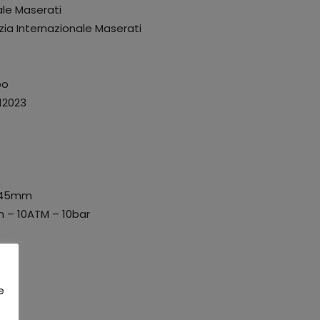
ale Maserati
ia Internazionale Maserati
po
12023
45mm
 – 10ATM – 10bar
e