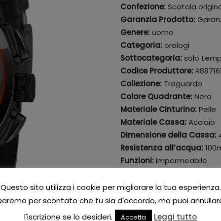
Confezione:
Scatola origin
Garanzia Prodotto:
Garanz
Genere:
uomo
Categoria:
orologi
Sottocategoria:
solo tem
Codice Produttore:
R88716
Collezione:
Traguardo
Colore Quadrante:
Nero
Materiale Cinturino:
Pelle
Materiale Cassa:
Acciaio
Dimensione della Cassa:
Resistenza all’acqua:
100m
Funzioni:
Impermeabile
Colore del Cinturino:
Nero
Indici:
A Bastoni
Questo sito utilizza i cookie per migliorare la tua esperienza.
Forma Orologio:
Rotonda
Daremo per scontato che tu sia d'accordo, ma puoi annullar
l'iscrizione se lo desideri.
Leggi tutto
1 DISPONIBILI
Accetta