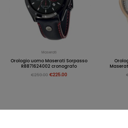
Maserati
Orologio uomo Maserati Sorpasso
Orolo
R8871624002 cronografo
Maserat
€
259.00
€
225.00