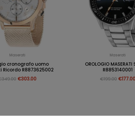
Maserati
Maserati
gio cronografo uomo
OROLOGIO MASERATI S
i Ricordo R8873625002
R8853140001
€
349.00
€
303.00
€
199.00
€
177.0