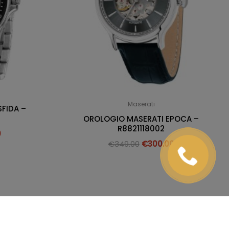
Maserati
FIDA –
OROLOGIO MASERATI EPOCA –
R8821118002
0
€
349.00
€
300.00