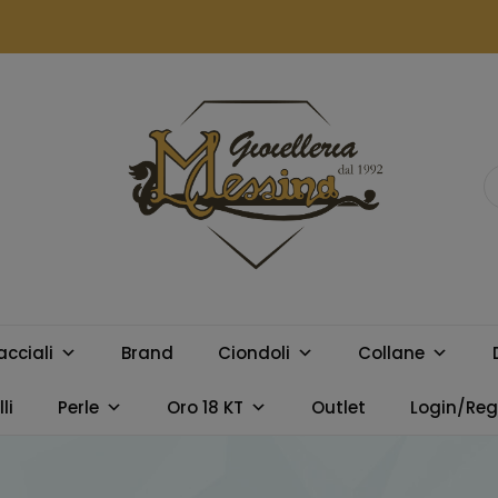
GIOIELLERIA
Orologi e gioielli per uomo e
donna. Acquista online i
MESSINA
migliori marchi.
acciali
Brand
Ciondoli
Collane
CAMPOBELLO
li
Perle
Oro 18 KT
Outlet
Login/Regi
DI LICATA