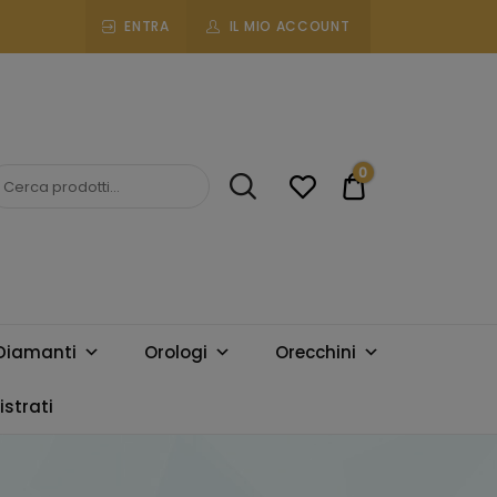
ENTRA
IL MIO ACCOUNT
0
€0.00
Diamanti
Orologi
Orecchini
strati