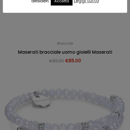
desideri.
Leggi tutto
Accetta
Bracciali
Maserati bracciale uomo gioielli Maserati
€
89.00
€
85.00