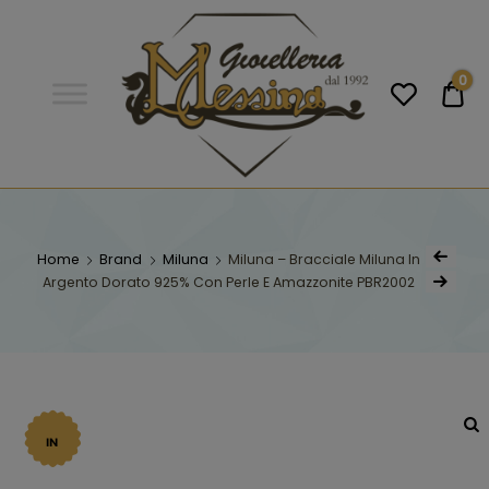
Gioielleria
Messina
Campobello
0
€0
di
Licata
GIOIELLERIA
Orologi e gioielli per uomo e
donna. Acquista online i migliori
MESSINA
marchi.
Home
Brand
Miluna
Miluna – Bracciale Miluna In
Argento Dorato 925% Con Perle E Amazzonite PBR2002
CAMPOBELLO DI
LICATA
IN