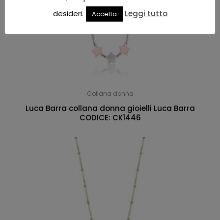
desideri.
Leggi tutto
Accetta
Collana donna
Luca Barra collana donna gioielli Luca Barra
CODICE: CK1446