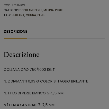
Alternative:
COD:
PCL6403
CATEGORIE:
COLLANE PERLE
,
MILUNA
,
PERLE
TAG:
COLLANA
,
MILUNA
,
PERLE
DESCRIZIONE
Descrizione
COLLANA ORO 750/1000 18KT
N. 2 DIAMANTI 0,03 G COLOR SI TAGLIO BRILLANTE
N. 1 FILO DI PERLE BIANCO 5-5,5 MM
N 1 PERLA CENTRALE 7-7,5 MM