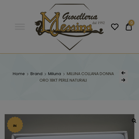
Gioielleria
Messina
Campobello
0
€0
di
Licata
GIOIELLERIA
Orologi e gioielli per uomo e
donna. Acquista online i migliori
MESSINA
marchi.
Home
Brand
Miluna
MILUNA COLLANA DONNA
ORO 18KT PERLE NATURALI
CAMPOBELLO DI
LICATA
IN