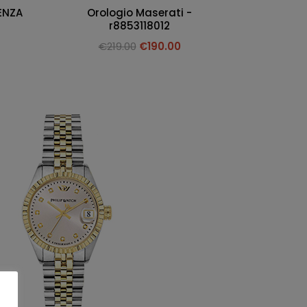
ENZA
Orologio Maserati -
r8853118012
€
219.00
€
190.00