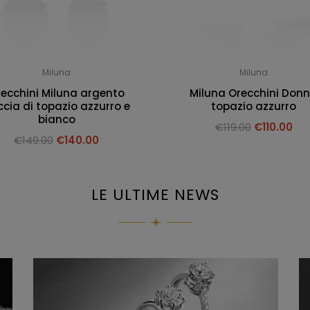
Miluna
Miluna
ecchini Miluna argento
Miluna Orecchini Don
cia di topazio azzurro e
topazio azzurro
bianco
€
119.00
€
110.00
€
149.00
€
140.00
LE ULTIME NEWS