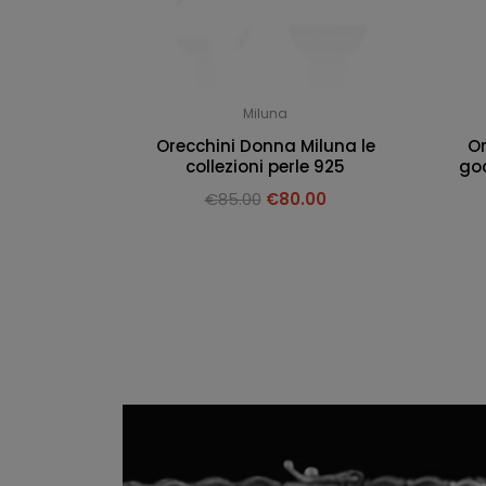
Miluna
Orecchini Donna Miluna le
Or
collezioni perle 925
goc
€
85.00
€
80.00