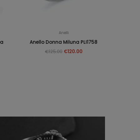
Anelli
na
Anello Donna Miluna PLI1758
€
125.00
€
120.00