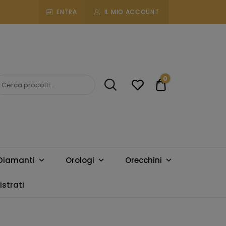
ENTRA
IL MIO ACCOUNT
0
€0.00
Diamanti
Orologi
Orecchini
strati