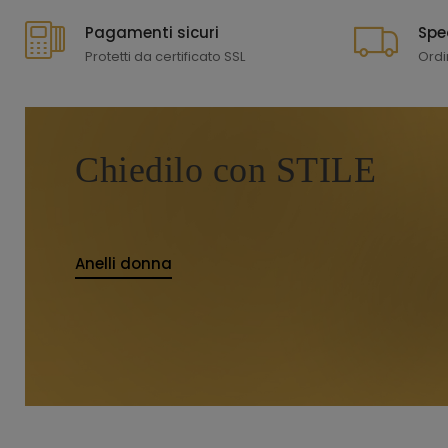
Pagamenti sicuri
Spe
Protetti da certificato SSL
Ordi
Chiedilo con STILE
Anelli donna