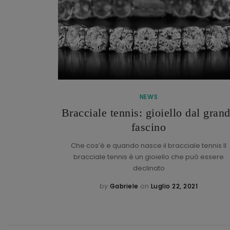
NEWS
Bracciale tennis: gioiello dal gran
h
fascino
torica maison
: l’italiano
Che cos’è e quando nasce il bracciale tennis Il
bracciale tennis è un gioiello che può essere
declinato
1
by
Gabriele
on
Luglio 22, 2021