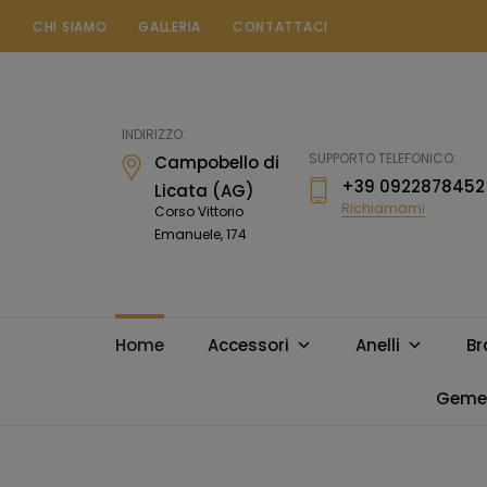
CHI SIAMO
GALLERIA
CONTATTACI
Gioielleria
Messina
Campobello
INDIRIZZO:
di
SUPPORTO TELEFONICO:
Campobello di
Licata
+39 0922878452
Licata (AG)
Richiamami
Corso Vittorio
Emanuele, 174
Home
Accessori
Anelli
Br
Gemel