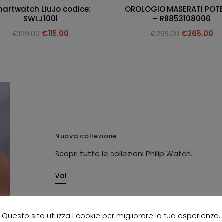
artwatch LiuJo codice:
OROLOGIO MASERATI POT
SWLJ1001
– R8853108006
€
129.00
€
115.00
€
299.00
€
265.00
Nuova collezione
Scopri tutte le collezioni Philip Watch.
Vai
Questo sito utilizza i cookie per migliorare la tua esperienza.