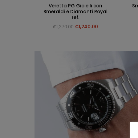
Veretta PG Gioielli con
Sm
Smeraldi e Diamanti Royal
ref.
€
1,370.00
€
1,240.00