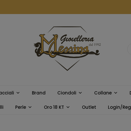
GIOIELLERIA
Orologi e gioielli per uomo e
donna. Acquista online i
MESSINA
migliori marchi.
acciali
Brand
Ciondoli
Collane
CAMPOBELLO
li
Perle
Oro 18 KT
Outlet
Login/Regi
DI LICATA