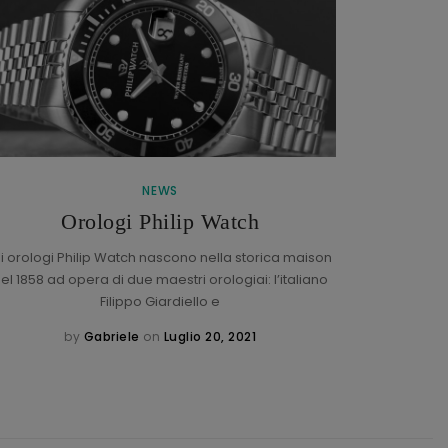
NEWS
Braccial
Orologi Philip Watch
li orologi Philip Watch nascono nella storica maison
el 1858 ad opera di due maestri orologiai: l’italiano
Che cos’
Filippo Giardiello e
braccia
by
Gabriele
on
Luglio 20, 2021