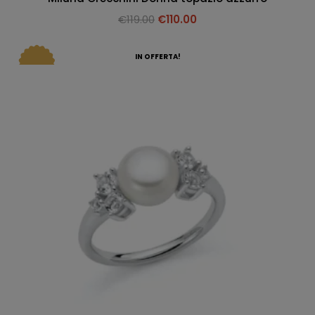
€
119.00
€
110.00
IN OFFERTA!