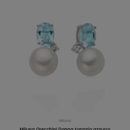
Miluna
Miluna Orecchini Donna topazio azzurro