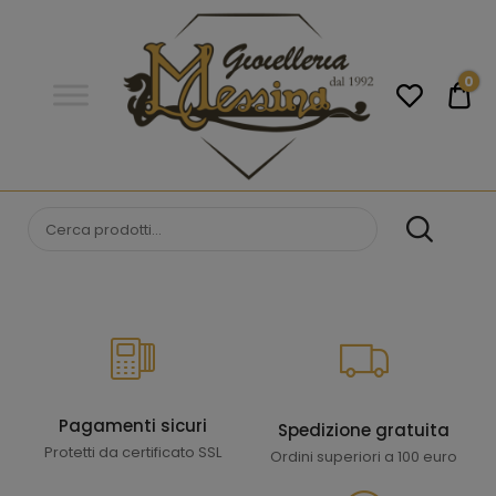
Gioielleria
Messina
Campobello
0
€0
di
Licata
GIOIELLERIA
Orologi e gioielli per uomo e
donna. Acquista online i migliori
MESSINA
marchi.
CAMPOBELLO DI
LICATA
Pagamenti sicuri
Spedizione gratuita
Protetti da certificato SSL
Ordini superiori a 100 euro