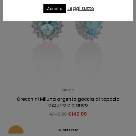
Leggi tutto
Accetta
Miluna
Orecchini Miluna argento goccia di topazio
azzurro e bianco
€
149.00
€
140.00
IN OFFERTA!