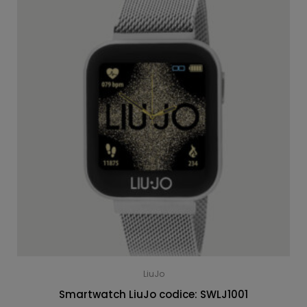
LiuJo
Smartwatch LiuJo codice: SWLJ1001