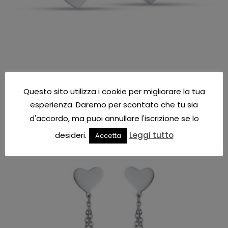
Questo sito utilizza i cookie per migliorare la tua
esperienza. Daremo per scontato che tu sia
Luca Barra
d'accordo, ma puoi annullare l'iscrizione se lo
Luca Barra orecchini donna gioielli Luca Barra
CODICE: OK1089
desideri.
Leggi tutto
Accetta
€
9.00