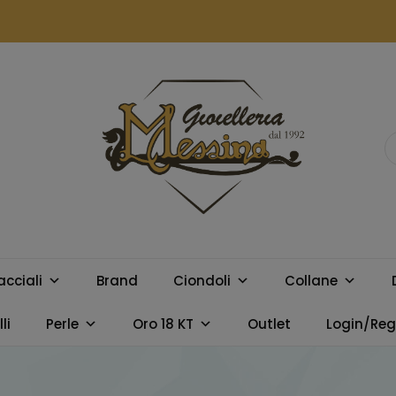
GIOIELLERIA
Orologi e gioielli per uomo e
donna. Acquista online i
MESSINA
migliori marchi.
acciali
Brand
Ciondoli
Collane
CAMPOBELLO
li
Perle
Oro 18 KT
Outlet
Login/Regi
DI LICATA