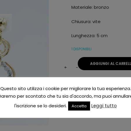
Materiale: bronzo
Chiusura: vite
Lunghezza: 5 cm
1 DISPONIBILI
AGGIUNGI AL CARREL
Add to Wishlist
Questo sito utilizza i cookie per migliorare la tua esperienza.
Alternative:
CATEGORIE:
LORENZO UNGARI
,
ORE
Daremo per scontato che tu sia d'accordo, ma puoi annullar
TAG:
LORENZO UNGARI
,
ORECCHINI
l'iscrizione se lo desideri.
Leggi tutto
Accetta