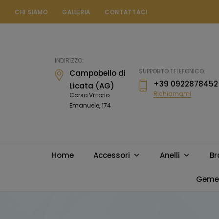
CHI SIAMO
GALLERIA
CONTATTACI
Gioielleria
Messina
Campobello
INDIRIZZO:
di
SUPPORTO TELEFONICO:
Campobello di
Licata
+39 0922878452
Licata (AG)
Richiamami
Corso Vittorio
Emanuele, 174
Home
Accessori
Anelli
Br
Gemel