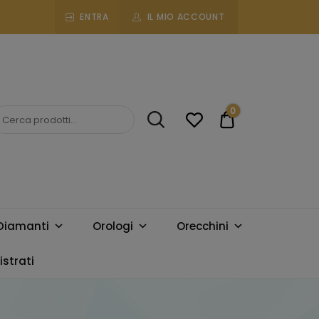
ENTRA
IL MIO ACCOUNT
0
€0.00
Diamanti
Orologi
Orecchini
strati