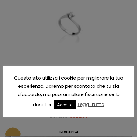
Questo sito utilizza i cookie per migliorare la tua
esperienza. Daremo per scontato che tu sia
d'accordo, ma puoi annullare l'iscrizione se lo
Anelli diamante donna
desideri.
Leggi tutto
Accetta
PG GIOIELLI ANELLO SOLITARIO ref. ANS147L012
€
573.00
€
522.00
IN OFFERTA!