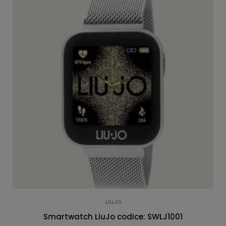
LiuJo
Smartwatch LiuJo codice: SWLJ1001