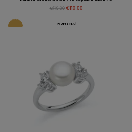
€
119.00
€
110.00
IN OFFERTA!