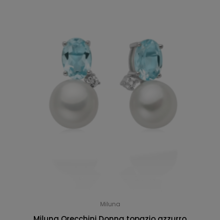
Miluna
Miluna Orecchini Donna topazio azzurro