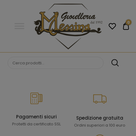
Gioielleria
Messina
Campobello
0
€0
di
Licata
GIOIELLERIA
Orologi e gioielli per uomo e
donna. Acquista online i migliori
MESSINA
marchi.
CAMPOBELLO DI
LICATA
Pagamenti sicuri
Spedizione gratuita
Protetti da certificato SSL
Ordini superiori a 100 euro