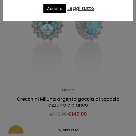
Leggi tutto
Accetta
Miluna
Orecchini Miluna argento goccia di topazio
azzurro e bianco
€
149.00
€
140.00
IN OFFERTA!