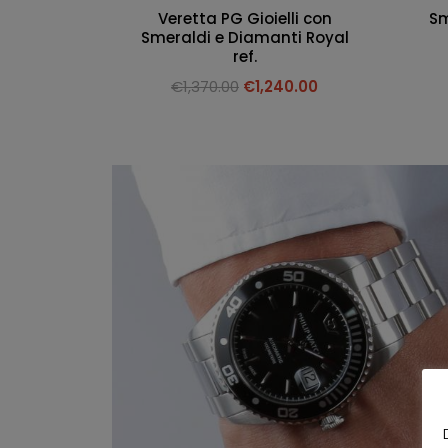
Veretta PG Gioielli con
Sm
Smeraldi e Diamanti Royal
ref.
€
1,370.00
€
1,240.00