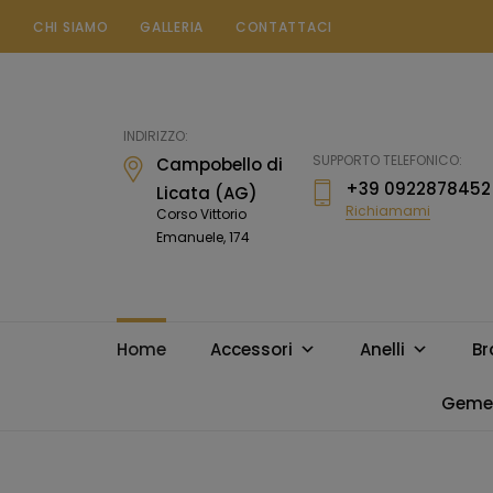
CHI SIAMO
GALLERIA
CONTATTACI
Gioielleria
Messina
Campobello
INDIRIZZO:
di
SUPPORTO TELEFONICO:
Campobello di
Licata
+39 0922878452
Licata (AG)
Richiamami
Corso Vittorio
Emanuele, 174
Home
Accessori
Anelli
Br
Gemel