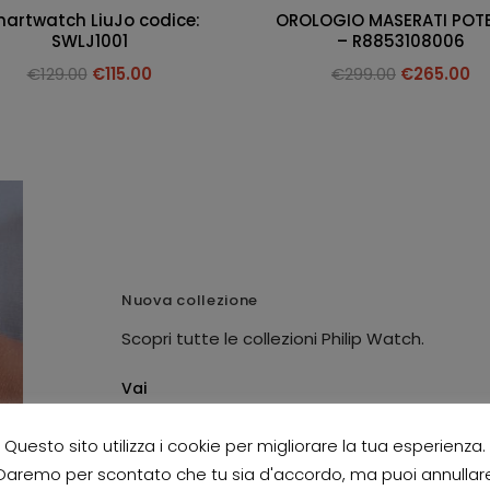
artwatch LiuJo codice:
OROLOGIO MASERATI POT
SWLJ1001
– R8853108006
€
129.00
€
115.00
€
299.00
€
265.00
Nuova collezione
Scopri tutte le collezioni Philip Watch.
Vai
Questo sito utilizza i cookie per migliorare la tua esperienza.
Daremo per scontato che tu sia d'accordo, ma puoi annullar