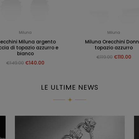
Miluna
Miluna
ecchini Miluna argento
Miluna Orecchini Don
cia di topazio azzurro e
topazio azzurro
bianco
€
119.00
€
110.00
€
149.00
€
140.00
LE ULTIME NEWS