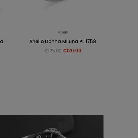
Anelli
na
Anello Donna Miluna PLI1758
€
125.00
€
120.00