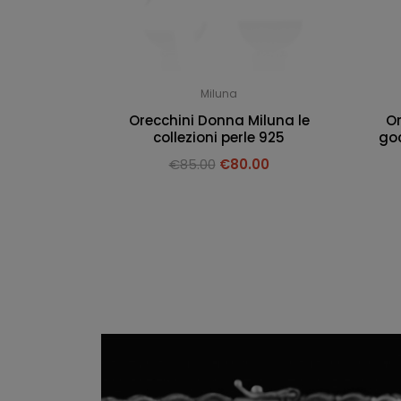
Miluna
Orecchini Donna Miluna le
Or
collezioni perle 925
goc
€
85.00
€
80.00