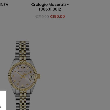
ENZA
Orologio Maserati -
r8853118012
€
219.00
€
190.00
e