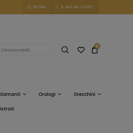
ENTRA
IL MIO ACCOUNT
0
€0.00
Diamanti
Orologi
Orecchini
strati