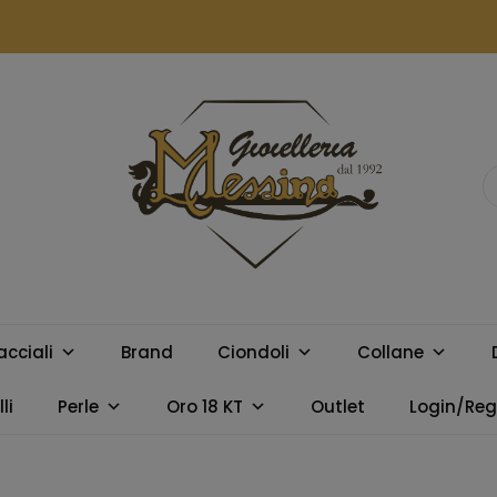
GIOIELLERIA
Orologi e gioielli per uomo e
donna. Acquista online i
MESSINA
migliori marchi.
acciali
Brand
Ciondoli
Collane
CAMPOBELLO
li
Perle
Oro 18 KT
Outlet
Login/Regi
DI LICATA