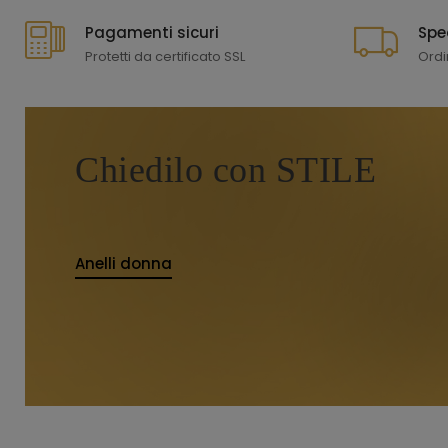
Pagamenti sicuri
Spe
Protetti da certificato SSL
Ordi
Chiedilo con STILE
Anelli donna