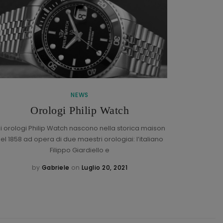
NEWS
Braccial
Orologi Philip Watch
li orologi Philip Watch nascono nella storica maison
el 1858 ad opera di due maestri orologiai: l’italiano
Che cos’
Filippo Giardiello e
braccia
by
Gabriele
on
Luglio 20, 2021