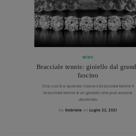
NEWS
Bracciale tennis: gioiello dal gran
h
fascino
torica maison
: l’italiano
Che cos’è e quando nasce il bracciale tennis Il
bracciale tennis è un gioiello che può essere
declinato
1
by
Gabriele
on
Luglio 22, 2021