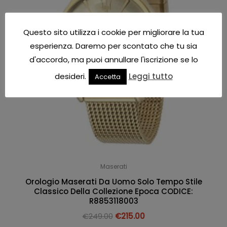
Questo sito utilizza i cookie per migliorare la tua
esperienza. Daremo per scontato che tu sia
d'accordo, ma puoi annullare l'iscrizione se lo
desideri.
Leggi tutto
Accetta
Maserati
Orologio Maserati Da Uomo Solo Tempo Stile
Classico Della Collezione Epoca CODICE:
R8853118003
€
249.00
€
215.00