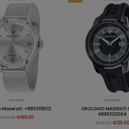
Maserati
Maserati
o Maserati -r8853118012
OROLOGIO MASERATI S
R8851123004
€
219.00
€
190.00
€
139.00
€
125.0