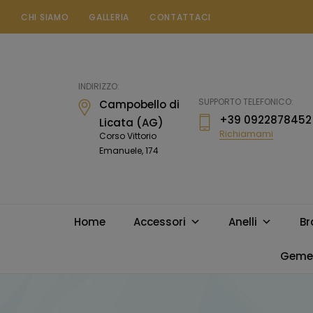
CHI SIAMO
GALLERIA
CONTATTACI
Gioielleria
Messina
Campobello
INDIRIZZO:
di
SUPPORTO TELEFONICO:
Campobello di
Licata
+39 0922878452
Licata (AG)
Richiamami
Corso Vittorio
Emanuele, 174
Home
Accessori
Anelli
Br
Gemel