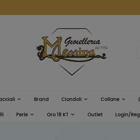
GIOIELLERIA
Orologi e gioielli per uomo e
donna. Acquista online i
MESSINA
migliori marchi.
acciali
Brand
Ciondoli
Collane
CAMPOBELLO
li
Perle
Oro 18 KT
Outlet
Login/Regi
DI LICATA