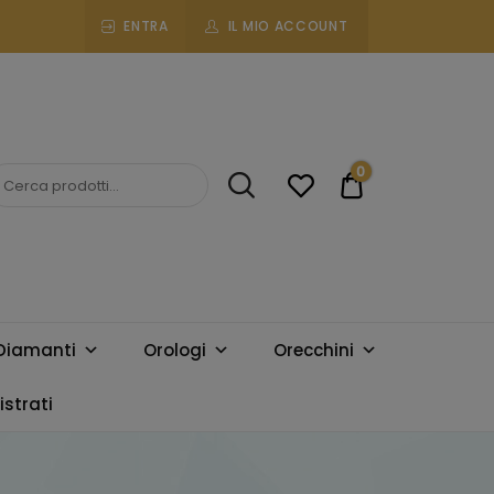
ENTRA
IL MIO ACCOUNT
0
€0.00
Diamanti
Orologi
Orecchini
strati