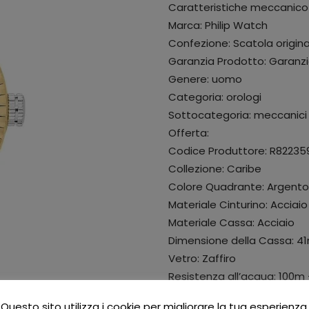
Caratteristiche meccanico
Marca: Philip Watch
Confezione: Scatola origina
Garanzia Prodotto: Garanzi
Genere: uomo
Categoria: orologi
Sottocategoria: meccanici
Offerta:
Codice Produttore: R8223
Collezione: Caribe
Colore Quadrante: Argento
Materiale Cinturino: Acciaio
Materiale Cassa: Acciaio
Dimensione della Cassa: 
Vetro: Zaffiro
Resistenza all’acqua: 100m
Funzioni: Impermeabile
Questo sito utilizza i cookie per migliorare la tua esperienza.