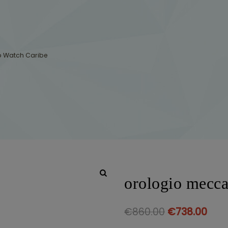
p Watch Caribe
orologio mecca
€
860.00
€
738.00