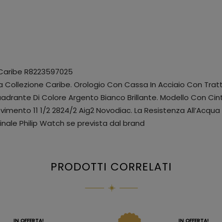
 Caribe R8223597025
 Collezione Caribe. Orologio Con Cassa In Acciaio Con Tratt
ante Di Colore Argento Bianco Brillante. Modello Con Cintur
imento 11 1/2 2824/2 Aig2 Novodiac. La Resistenza All’Acqua
nale Philip Watch se prevista dal brand
PRODOTTI CORRELATI
IN OFFERTA!
IN OFFERTA!