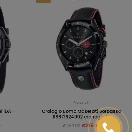
Maserati
FIDA –
Orologio uomo Maserati Sorpasso
R8871624002 cronografo
0
€
259.00
€
225.00