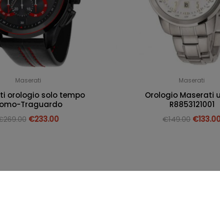
Maserati
Maserati
i orologio solo tempo
Orologio Maserati
omo-Traguardo
R8853121001
€
269.00
€
233.00
€
149.00
€
133.0