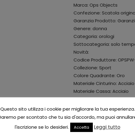
Marca: Ops Objects
Confezione: Scatola origin
Garanzia Prodotto: Garanzi
Genere: donna
Categoria: orologi
Sottocategoria: solo temp
Novità:
Codice Produttore: OPSPW
Collezione: Sport
Colore Quadrante: Oro
Materiale Cinturino: Acciaio
Materiale Cassa: Acciaio
Dimensione della Cassa: 3
Colore del Cinturino: Oro
Questo sito utilizza i cookie per migliorare la tua esperienza.
Indici: Pietre
Daremo per scontato che tu sia d'accordo, ma puoi annullar
Forma Orologio: Rotonda
l'iscrizione se lo desideri.
Leggi tutto
Accetta
Stile Orologio: Con pietre