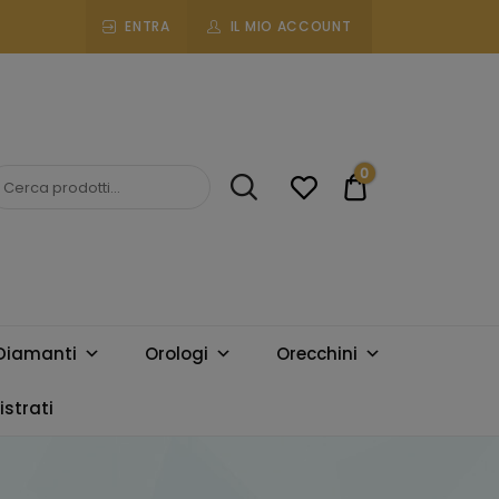
ENTRA
IL MIO ACCOUNT
0
€0.00
Diamanti
Orologi
Orecchini
strati