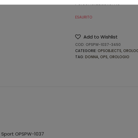
Personalizzabile: No
ESAURITO
Add to Wishlist
COD:
OPSPW-1037-3450
CATEGORIE:
OPSOBJECTS
,
OROLOG
TAG:
DONNA
,
OPS
,
OROLOGIO
s Sport OPSPW-1037