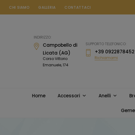
CHI SIAMO
GALLERIA
CONTATTACI
Gioielleria
Messina
Campobello
INDIRIZZO:
di
SUPPORTO TELEFONICO:
Campobello di
Licata
+39 0922878452
Licata (AG)
Richiamami
Corso Vittorio
Emanuele, 174
Home
Accessori
Anelli
Br
Gemel