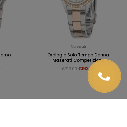
Maserati
 uomo
Orologio Solo Tempo Donna
Maserati Competizione
0
€
219.00
€
193.00