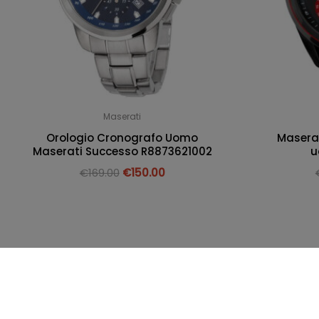
Maserati
Orologio Cronografo Uomo
Maserat
Maserati Successo R8873621002
u
€
169.00
€
150.00