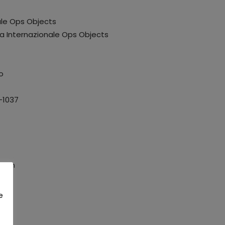
ale Ops Objects
a Internazionale Ops Objects
o
-1037
1 mm
e