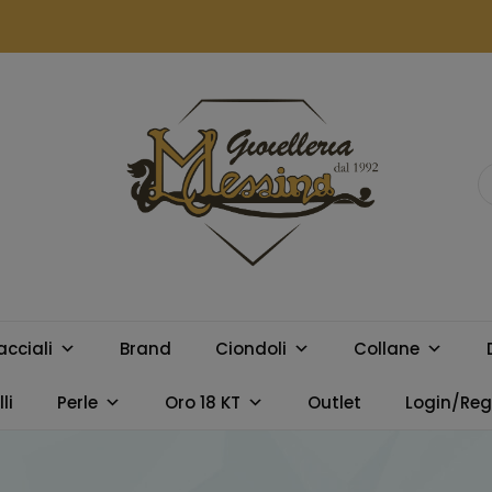
GIOIELLERIA
Orologi e gioielli per uomo e
donna. Acquista online i
MESSINA
migliori marchi.
acciali
Brand
Ciondoli
Collane
CAMPOBELLO
li
Perle
Oro 18 KT
Outlet
Login/Regi
DI LICATA