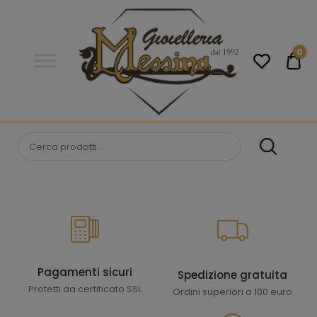
Gioielleria
Messina
Campobello
0
€0
di
Licata
GIOIELLERIA
Orologi e gioielli per uomo e
donna. Acquista online i migliori
MESSINA
marchi.
CAMPOBELLO DI
LICATA
Pagamenti sicuri
Spedizione gratuita
Protetti da certificato SSL
Ordini superiori a 100 euro