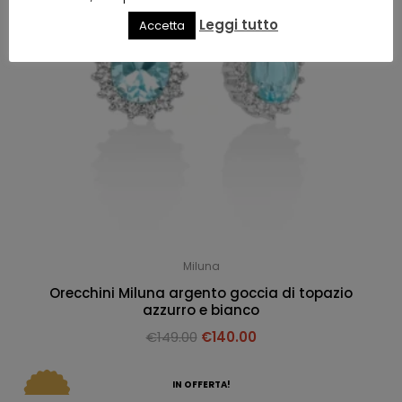
Leggi tutto
Accetta
Miluna
Orecchini Miluna argento goccia di topazio
azzurro e bianco
€
149.00
€
140.00
IN OFFERTA!