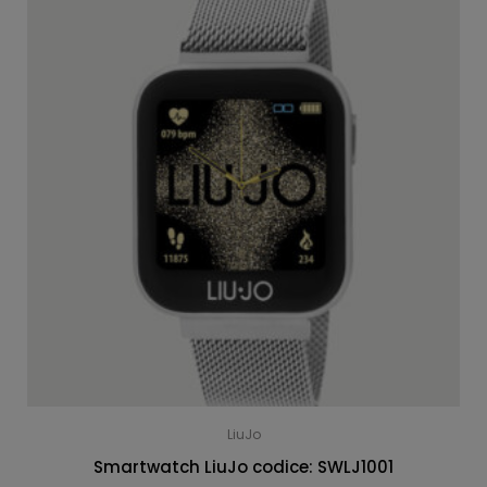
LiuJo
Smartwatch LiuJo codice: SWLJ1001