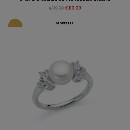
€
119.00
€
110.00
IN OFFERTA!