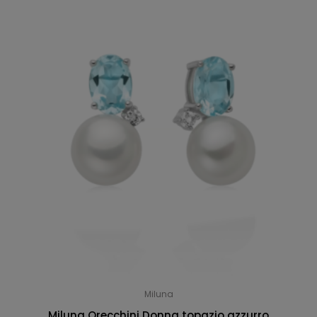
Miluna
Miluna Orecchini Donna topazio azzurro