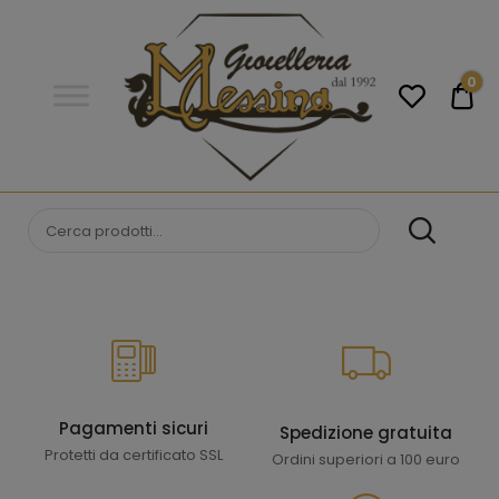
Gioielleria
Messina
Campobello
0
€0
di
Licata
GIOIELLERIA
Orologi e gioielli per uomo e
donna. Acquista online i migliori
MESSINA
marchi.
CAMPOBELLO DI
LICATA
Pagamenti sicuri
Spedizione gratuita
Protetti da certificato SSL
Ordini superiori a 100 euro