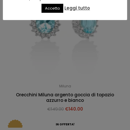
Leggi tutto
Accetta
Miluna
Orecchini Miluna argento goccia di topazio
azzurro e bianco
€
149.00
€
140.00
IN OFFERTA!