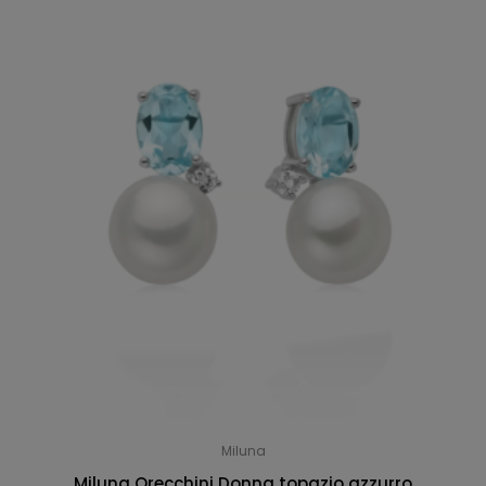
Miluna
Miluna Orecchini Donna topazio azzurro