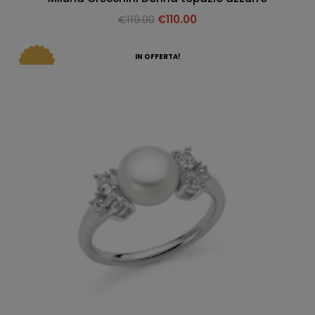
€
119.00
€
110.00
IN OFFERTA!