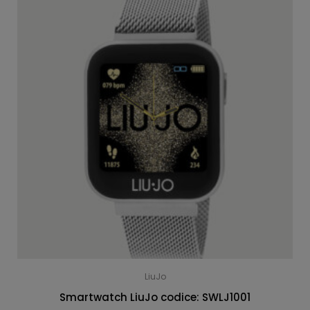
LiuJo
Smartwatch LiuJo codice: SWLJ1001