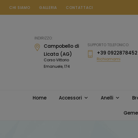
CHI SIAMO
GALLERIA
CONTATTACI
Gioielleria
Messina
Campobello
INDIRIZZO:
di
SUPPORTO TELEFONICO:
Campobello di
Licata
+39 0922878452
Licata (AG)
Richiamami
Corso Vittorio
Emanuele, 174
Home
Accessori
Anelli
Br
Gemel