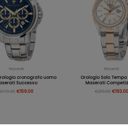
Maserati
Maserati
orologio cronografo uomo
Orologio Solo Tempo
aserati Successo
Maserati Competiz
€
179.00
€
159.00
€
219.00
€
193.0