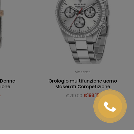
Maserati
 Donna
Orologio multifunzione uomo
ione
Maserati Competizione
0
€
219.00
€
193.15