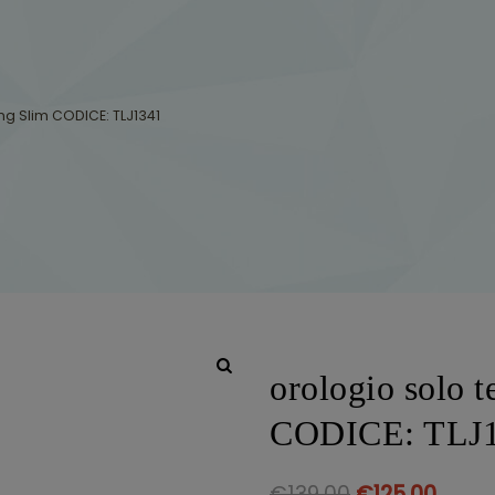
g Slim CODICE: TLJ1341
orologio solo 
CODICE: TLJ
€
139.00
€
125.00