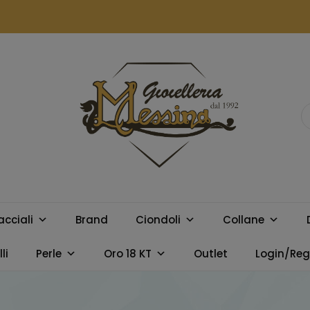
GIOIELLERIA
Orologi e gioielli per uomo e
donna. Acquista online i
MESSINA
migliori marchi.
acciali
Brand
Ciondoli
Collane
CAMPOBELLO
li
Perle
Oro 18 KT
Outlet
Login/Regi
DI LICATA