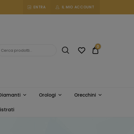
ENTRA
IL MIO ACCOUNT
0
€0.00
Diamanti
Orologi
Orecchini
strati