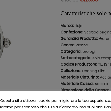
Caratteristiche solo
Marca:
Liujo
Confezione:
Scatola origina
Garanzia Prodotto:
Garanz
Genere:
donna
Categoria:
orologi
Sottocategoria:
solo tem
Codice Produttore:
TLJ1341
Collezione:
Dancing Slim
Materiale Cinturino:
Accia
Materiale Cassa:
Acciaio
Dimensione della Cassa:
Resistenza all’acqua:
30m 
Questo sito utilizza i cookie per migliorare la tua esperienza.
Colore del Cinturino:
Argen
Daremo per scontato che tu sia d'accordo, ma puoi annullar
Indici:
Pietre