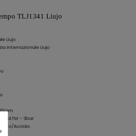
 tempo TLJ1341 Liujo
le Liujo
ia Internazionale Liujo
po
io
36mm
– 3ATM – 3bar
tato/Acciaio
e