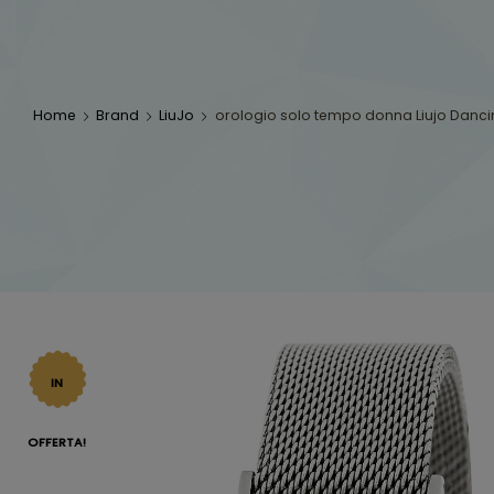
Home
Brand
LiuJo
orologio solo tempo donna Liujo Dancin
IN
OFFERTA!