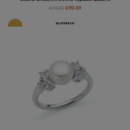
€
119.00
€
110.00
IN OFFERTA!