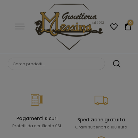
Gioielleria
Messina
Campobello
0
€0
di
Licata
GIOIELLERIA
Orologi e gioielli per uomo e
donna. Acquista online i migliori
MESSINA
marchi.
CAMPOBELLO DI
LICATA
Pagamenti sicuri
Spedizione gratuita
Protetti da certificato SSL
Ordini superiori a 100 euro