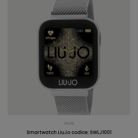
LiuJo
Smartwatch LiuJo codice: SWLJ1001