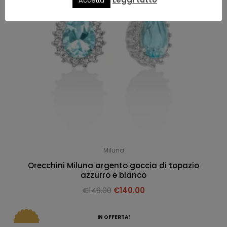
Accetta
Miluna
Orecchini Miluna argento goccia di topazio
azzurro e bianco
€
149.00
€
140.00
IN OFFERTA!