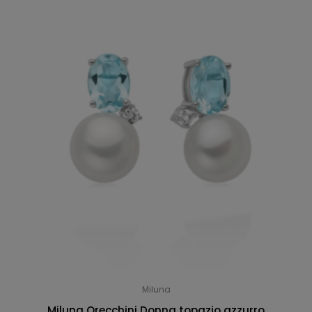
Miluna
Miluna Orecchini Donna topazio azzurro