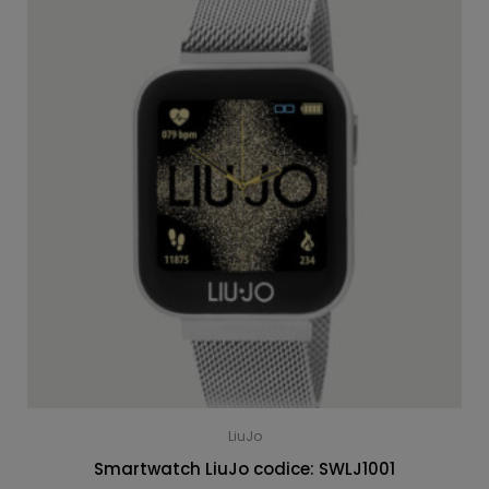
LiuJo
Smartwatch LiuJo codice: SWLJ1001