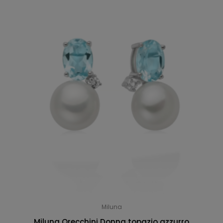
Miluna
Miluna Orecchini Donna topazio azzurro