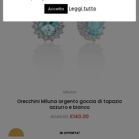
Leggi tutto
Accetta
Miluna
Orecchini Miluna argento goccia di topazio
azzurro e bianco
€
149.00
€
140.00
IN OFFERTA!