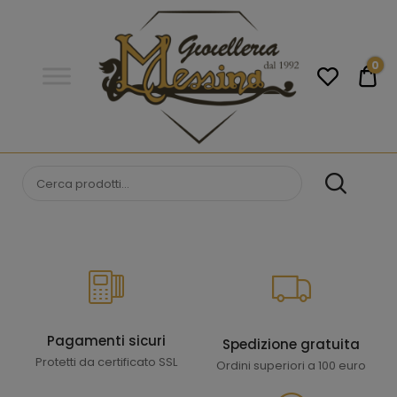
Gioielleria
Messina
Campobello
0
€0
di
Licata
GIOIELLERIA
Orologi e gioielli per uomo e
donna. Acquista online i migliori
MESSINA
marchi.
CAMPOBELLO DI
LICATA
Pagamenti sicuri
Spedizione gratuita
Protetti da certificato SSL
Ordini superiori a 100 euro