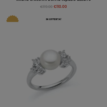
€
119.00
€
110.00
IN OFFERTA!