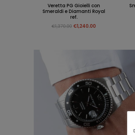
Veretta PG Gioielli con
Sm
Smeraldi e Diamanti Royal
ref.
€
1,370.00
€
1,240.00