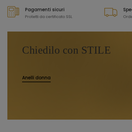
Pagamenti sicuri
Spe
Protetti da certificato SSL
Ordi
Chiedilo con STILE
Anelli donna