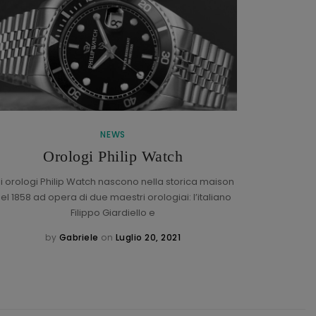
NEWS
Braccial
Orologi Philip Watch
li orologi Philip Watch nascono nella storica maison
el 1858 ad opera di due maestri orologiai: l’italiano
Che cos’
Filippo Giardiello e
braccia
by
Gabriele
on
Luglio 20, 2021