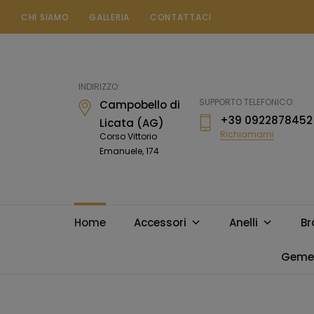
CHI SIAMO
GALLERIA
CONTATTACI
Gioielleria
Messina
Campobello
INDIRIZZO:
di
SUPPORTO TELEFONICO:
Campobello di
Licata
+39 0922878452
Licata (AG)
Richiamami
Corso Vittorio
Emanuele, 174
Home
Accessori
Anelli
Br
Gemel