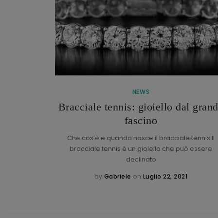
NEWS
Bracciale tennis: gioiello dal gran
h
fascino
torica maison
: l’italiano
Che cos’è e quando nasce il bracciale tennis Il
bracciale tennis è un gioiello che può essere
declinato
1
by
Gabriele
on
Luglio 22, 2021