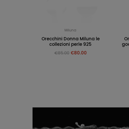
Miluna
Orecchini Donna Miluna le
Or
collezioni perle 925
goc
€
85.00
€
80.00