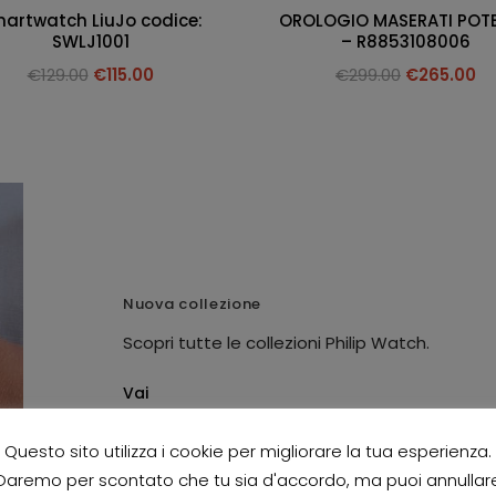
artwatch LiuJo codice:
OROLOGIO MASERATI POT
SWLJ1001
– R8853108006
€
129.00
€
115.00
€
299.00
€
265.00
Nuova collezione
Scopri tutte le collezioni Philip Watch.
Vai
Questo sito utilizza i cookie per migliorare la tua esperienza.
Daremo per scontato che tu sia d'accordo, ma puoi annullar