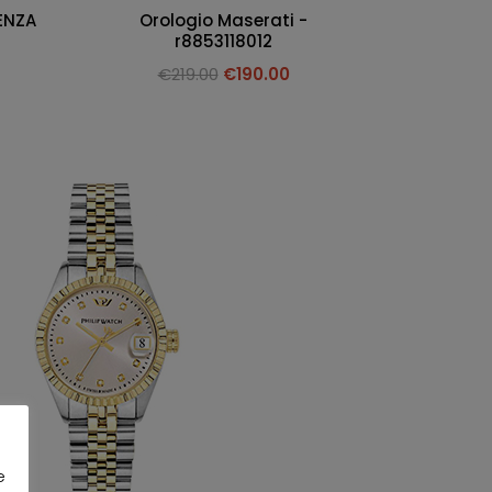
ENZA
Orologio Maserati -
r8853118012
€
219.00
€
190.00
e