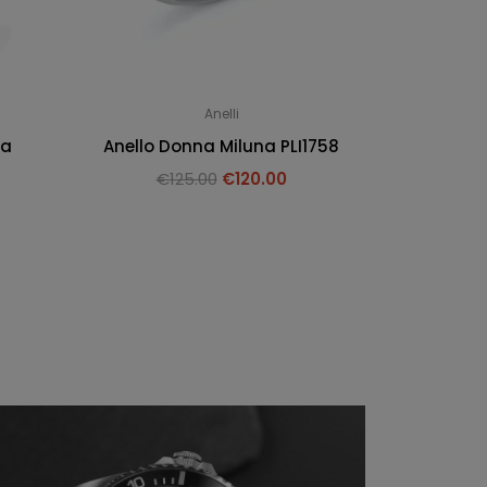
Anelli
na
Anello Donna Miluna PLI1758
€
125.00
€
120.00