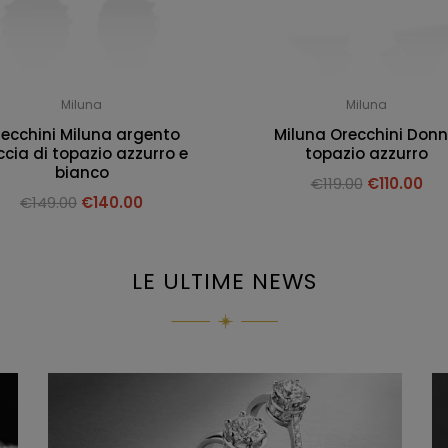
Miluna
Miluna
ecchini Miluna argento
Miluna Orecchini Don
cia di topazio azzurro e
topazio azzurro
bianco
€
119.00
€
110.00
€
149.00
€
140.00
LE ULTIME NEWS