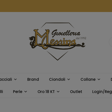
GIOIELLERIA
Orologi e gioielli per uomo e
donna. Acquista online i
MESSINA
migliori marchi.
acciali
Brand
Ciondoli
Collane
CAMPOBELLO
li
Perle
Oro 18 KT
Outlet
Login/Regi
DI LICATA