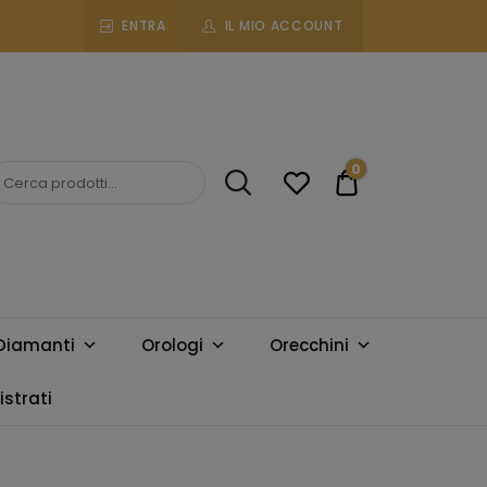
ENTRA
IL MIO ACCOUNT
0
€0.00
Diamanti
Orologi
Orecchini
strati